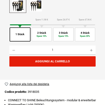
Spare 11,98 €
Spare 26,97 €
Spare 47,96 €
2 Stück
3 Stück
4 Stück
1 Stück
Spare 10%
Spare 15%
Spare 20%
Quantità del prodotto: inserisci la quantità desiderata o usa i pulsanti per aumentare o diminuire
AGGIUNGI AL CARRELLO
Aggiungi alla lista dei desideria
Codice prodotto:
3918035
CONNECT TO SHINE Beleuchtungssystem - modular & erweiterbar
Warmweißes Licht (3000K)