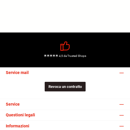
🌟🌟🌟🌟🌟 4,5 da Trusted Shops
Service mail
Revoca un contratto
Service
Questioni legali
Informazioni