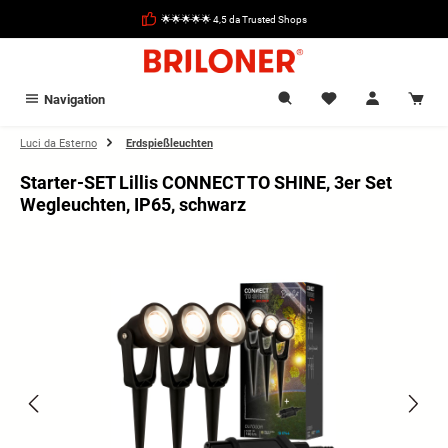
nuto principale
🌟🌟🌟🌟🌟 4,5 da Trusted Shops
Navigation
Luci da Esterno
Erdspießleuchten
Starter-SET Lillis CONNECT TO SHINE, 3er Set
Wegleuchten, IP65, schwarz
Salta la galleria di immagini