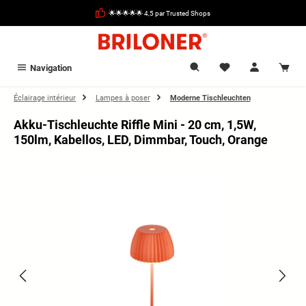
tenu principal
🌟🌟🌟🌟🌟 4,5 par Trusted Shops
Navigation
Éclairage intérieur
Lampes à poser
Moderne Tischleuchten
Akku-Tischleuchte Riffle Mini - 20 cm, 1,5W,
150lm, Kabellos, LED, Dimmbar, Touch, Orange
Ignorer la galerie d'images