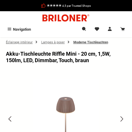
tenu principal
🌟🌟🌟🌟🌟 4,5 par Trusted Shops
Navigation
Éclairage intérieur
Lampes à poser
Moderne Tischleuchten
Akku-Tischleuchte Riffle Mini - 20 cm, 1,5W,
150lm, LED, Dimmbar, Touch, braun
Ignorer la galerie d'images