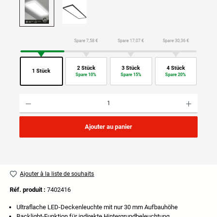
Spare 7,58 €
Spare 17,07 €
Spare 30,36 €
2 Stück
3 Stück
4 Stück
1 Stück
Spare 10%
Spare 15%
Spare 20%
Quantité de produit : Entrez la quantité souhaitée ou utilisez les boutons pour augmenter ou di
Ajouter au panier
Ajouter à la liste de souhaits
Réf. produit :
7402416
Ultraflache LED-Deckenleuchte mit nur 30 mm Aufbauhöhe
Backlight-Funktion für indirekte Hintergrundbeleuchtung