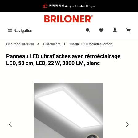
tenu principal
🌟🌟🌟🌟🌟 4,5 par Trusted Shops
Navigation
Éclairage intérieur
Plafonniers
Flache LED Deckenleuchten
Panneau LED ultraflaches avec rétroéclairage
LED, 58 cm, LED, 22 W, 3000 LM, blanc
Ignorer la galerie d'images