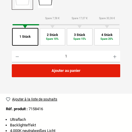
Spare 7,58 €
Spare 17,07 €
Spare 30,36 €
2 Stück
3 Stück
4 Stück
1 Stück
Spare 10%
Spare 15%
Spare 20%
Quantité de produit : Entrez la quantité souhaitée ou utilisez les boutons pour augmenter ou di
Ajouter au panier
Ajouter à la liste de souhaits
Réf. produit :
7158416
Ultraflach
Backlighteffekt
4.000K neutralweißes Licht