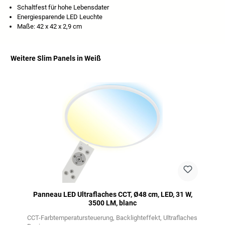
Schaltfest für hohe Lebensdater
Energiesparende LED Leuchte
Maße: 42 x 42 x 2,9 cm
Weitere Slim Panels in Weiß
Ignorer la galerie de produits
Panneau LED Ultraflaches CCT, Ø48 cm, LED, 31 W,
3500 LM, blanc
CCT-Farbtemperatursteuerung
Backlighteffekt
Ultraflaches