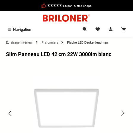
tenu principal
🌟🌟🌟🌟🌟 4,5 par Trusted Shops
Navigation
Éclairage intérieur
Plafonniers
Flache LED Deckenleuchten
Slim Panneau LED 42 cm 22W 3000lm blanc
Ignorer la galerie d'images