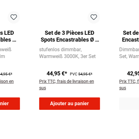
es LED
Set de 3 Pièces LED
Set de
bles Ø
Spots Encastrables Ø 9
Encast
 470lm
cm 3x5W 460lm noir
LED 5,
weiß
stufenlos dimmbar
Dimmbar 
t
 lm
Warmweiß 3000K
3er Set
Set
War
44,95 €*
42,9
4,95 €*
PVC
54,95 €*
aison en
Prix TTC, frais de livraison en
Prix TTC, f
sus
sus
nier
Ajouter au panier