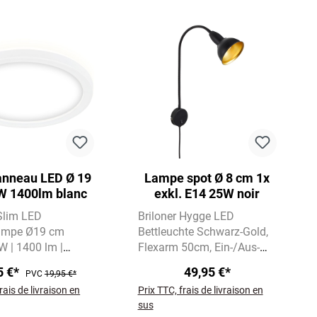
anneau LED Ø 19
Lampe spot Ø 8 cm 1x
W 1400lm blanc
exkl. E14 25W noir
 Slim LED
Briloner Hygge LED
ampe Ø19 cm
Bettleuchte Schwarz-Gold
W | 1400 lm |
Flexarm 50cm, Ein-/Aus-
utralweiß
Schalter, E14, ohne
5 €*
49,95 €*
PVC
19,95 €*
r Backlight-Effekt
Leuchtmittel
Für
rais de livraison en
Prix TTC, frais de livraison en
nehmes Raumlicht
Schlafzimmer &
sus
Lesebereich, Schutzart IP20