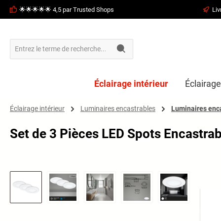
🌟🌟🌟🌟🌟 4,5 par Trusted Shops
Liv
recherche
Passer à la navigation principale
Éclairage intérieur
Éclairage
Éclairage intérieur
Luminaires encastrables
Luminaires enca
Set de 3 Pièces LED Spots Encastra
Ignorer la galerie d'images