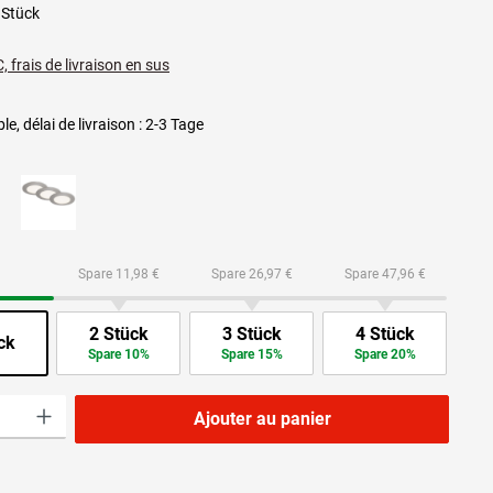
 Stück
, frais de livraison en sus
le, délai de livraison : 2-3 Tage
Spare 11,98 €
Spare 26,97 €
Spare 47,96 €
2 Stück
3 Stück
4 Stück
ck
Spare 10%
Spare 15%
Spare 20%
roduit : Entrez la quantité souhaitée ou utilisez les boutons pour augmenter ou dimi
Ajouter au panier