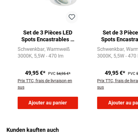
Set de 3 Pièces LED
Set de 3 Pièc
Spots Encastrables Ø
Spots Encastra
8,2 cm 3x5,5W 470lm
8,2 cm 3x5,5W
Schwenkbar
Warmweiß
Schwenkbar
Warm
blanc
nickel ma
3000K
5,5W - 470 lm
3000K
5,5W - 470
49,95 €*
49,95 €*
PVC
54,95 €*
PVC
5
Prix TTC, frais de livraison en
Prix TTC, frais de livr
sus
sus
Ajouter au panier
Ajouter au pa
Kunden kauften auch