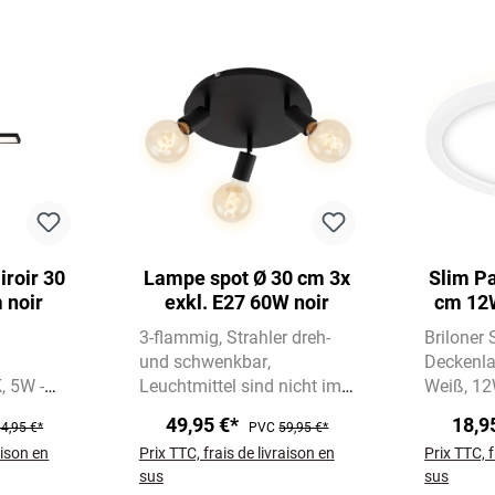
roir 30
Lampe spot Ø 30 cm 3x
Slim P
 noir
exkl. E27 60W noir
cm 12
3-flammig
Strahler dreh-
Briloner
und schwenkbar
Deckenl
K
5W -
Leuchtmittel sind nicht im
Weiß
12
Lieferumfang enthalten
4000K Ne
49,95 €*
18,9
4,95 €*
PVC
59,95 €*
Indirekte
aison en
Prix TTC, frais de livraison en
Prix TTC, f
für ange
sus
sus