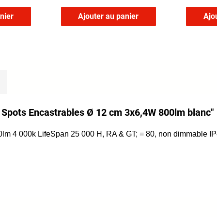
nier
Ajouter au panier
Ajo
ED Spots Encastrables Ø 12 cm 3x6,4W 800lm blanc"
 800lm 4 000k LifeSpan 25 000 H, RA & GT; = 80, non dimmable