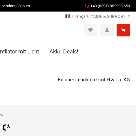
s pendant 30 jours
+49 (0291) 952993 650
Français
AIDE & SUPPORT
tilator mit Licht
Akku-Deals!
Briloner Leuchten GmbH & Co. KG
€*
 €
*