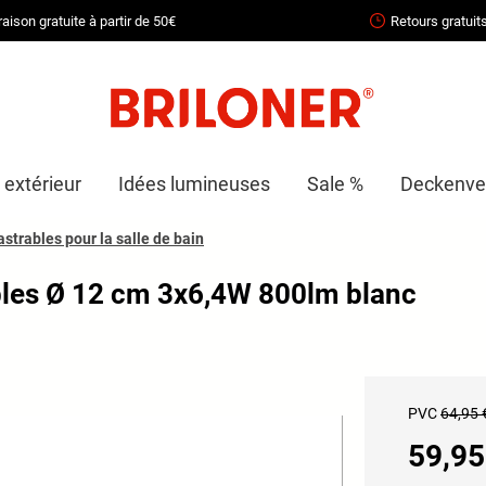
raison gratuite à partir de 50€
Retours gratuit
 extérieur
Idées lumineuses
Sale %
Deckenven
strables pour la salle de bain
bles Ø 12 cm 3x6,4W 800lm blanc
PVC
64,95 
59,95