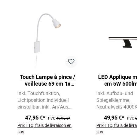
Ignorer la galerie de produits
Touch Lampe à pince /
LED Applique mi
veilleuse 69 cm 1x
cm 5W 500lm
GU10 5W 400lm blanc
inkl. Touchfunktion
inkl. Aufbau- und
Lichtposition individuell
Spiegelklemme
einstellbar
inkl. An/Aus
Neutralweiß 4000
Schalter
500 lm
47,95 €*
49,95 €*
PVC
49,95 €*
PVC
5
Prix TTC, frais de livraison en
Prix TTC, frais de livr
sus
sus