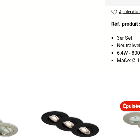
Ajouter à la 
Réf. produit 
3er Set
Neutralwe
6,4W - 800
Maße: Ø 1
Épuisé