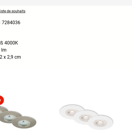
liste de souhaits
:
7284036
iß 4000K
 lm
2 x 2,9 cm
e