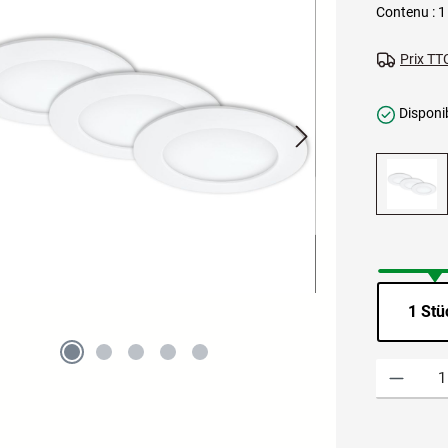
Contenu :
1
Prix TTC
Disponib
1 Stü
Quantité de p