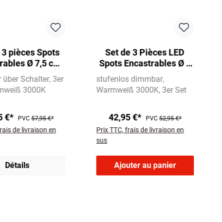
 3 pièces Spots
Set de 3 Pièces LED
rables Ø 7,5 cm
Spots Encastrables Ø 9
5W 470lm nickel
cm 3x 5W 460lm blanc
über Schalter
3er
stufenlos dimmbar
mat
mweiß 3000K
Warmweiß 3000K
3er Set
5 €*
42,95 €*
PVC
57,95 €*
PVC
52,95 €*
rais de livraison en
Prix TTC, frais de livraison en
sus
Détails
Ajouter au panier