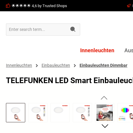
🌟🌟🌟🌟🌟 4,6 by Trusted Shops
search
Skip to main navigation
Innenleuchten
Aus
Innenleuchten
Einbauleuchten
Einbauleuchten Dimmbar
TELEFUNKEN LED Smart Einbauleuc
Skip image gallery