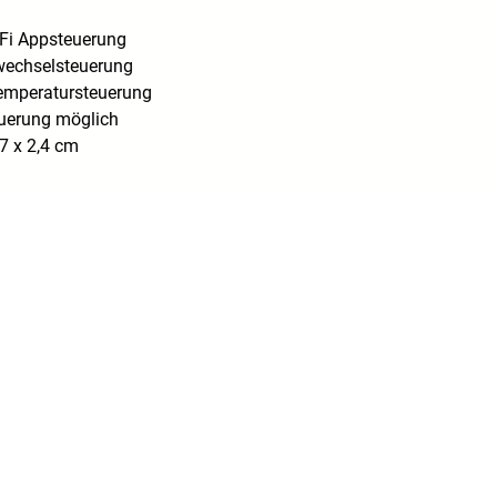
Fi Appsteuerung
echselsteuerung
emperatursteuerung
uerung möglich
7 x 2,4 cm