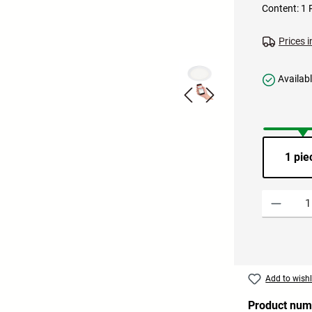
Content:
1 
Prices i
Availabl
1 pie
Product Quant
Add to wishl
Product num