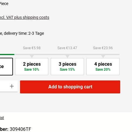
Piece
ncl. VAT plus shipping costs
e, delivery time: 2-3 Tage
Save €5.98
Save €13.47
Save €23.96
2 pieces
3 pieces
4 pieces
ce
Save 10%
Save 15%
Save 20%
ity: Enter the desired amount or use the buttons to increase or decrease the quanti
Add to shopping cart
ist
ber:
309406TF