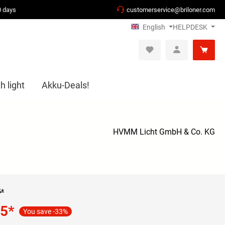
0 days
customerservice@briloner.com
English
HELPDESK
h light
Akku-Deals!
HVMM Licht GmbH & Co. KG
5*
95
*
You save -33%