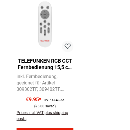
TELEFUNKEN RGB CCT
Fernbedienung 15,5 cm
weiß
inkl. Fernbedienung
geeignet für Artikel
309302TF, 309402TF,
3095020TF, 309602TF,
€9.95*
UVP
€14.95*
309702TF
inkl. 2 x AAA
(€5.00 saved)
Batterien, inkl. Halter
Prices incl. VAT plus shipping
costs