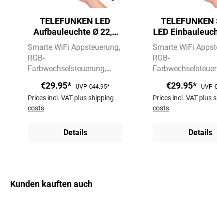
TELEFUNKEN LED
TELEFUNKEN 
Aufbauleuchte Ø 22,5
LED Einbauleuch
cm 18W 1800lm weiß
cm, 12 W, Matt
Smarte WiFi Appsteuerung
Smarte WiFi Apps
RGB-
RGB-
Farbwechselsteuerung
Farbwechselsteue
CCT-
CCT-
€29.95*
€29.95*
UVP
€44.95*
UVP
€
Farbtemperatursteuerung
Farbtemperaturste
Prices incl. VAT plus shipping
Prices incl. VAT plus 
costs
costs
Details
Details
Kunden kauften auch
Skip product gallery