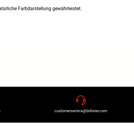
ürliche Farbdarstellung gewährleistet.
s
customerservice@briloner.com