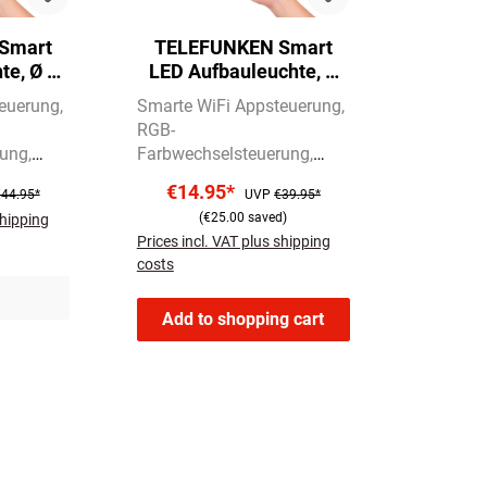
Smart
TELEFUNKEN Smart
te, Ø 17
LED Aufbauleuchte, Ø
-Nickel
22,5 cm, 18 W, Matt-
teuerung
Smarte WiFi Appsteuerung
Nickel
RGB-
rung
Farbwechselsteuerung
CCT-
€14.95*
44.95*
UVP
€39.95*
uerung
Farbtemperatursteuerung
(€25.00 saved)
shipping
Prices incl. VAT plus shipping
costs
Add to shopping cart