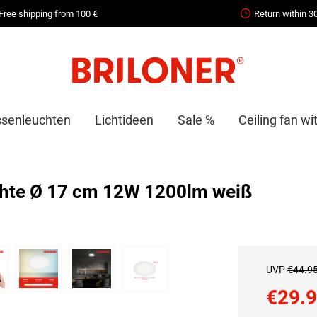
Free shipping from 100 €
Return within 3
senleuchten
Lichtideen
Sale %
Ceiling fan wit
hte Ø 17 cm 12W 1200lm weiß
UVP
€44.9
€29.