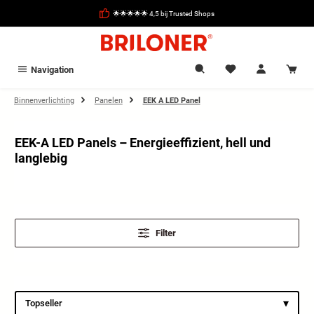
hoofdinhoud
🌟🌟🌟🌟🌟 4,5 bij Trusted Shops
Navigation
Binnenverlichting
Panelen
EEK A LED Panel
EEK-A LED Panels – Energieeffizient, hell und
langlebig
Filter
▾
Topseller