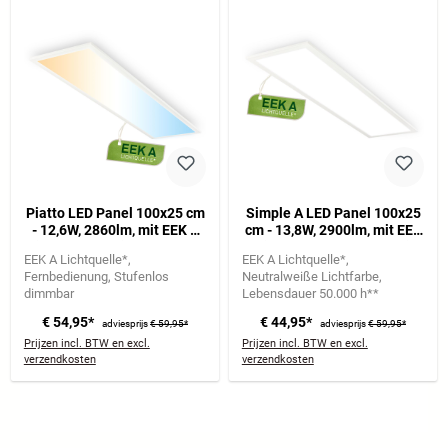
Piatto LED Panel 100x25 cm
Simple A LED Panel 100x25
- 12,6W, 2860lm, mit EEK A
cm - 13,8W, 2900lm, mit EEK
Lichtquelle*, Dimmbar, CCT,
A Lichtquelle*, Neutralweiß,
EEK A Lichtquelle*
EEK A Lichtquelle*
Weiß
Weiß
Fernbedienung
Stufenlos
Neutralweiße Lichtfarbe
dimmbar
Lebensdauer 50.000 h**
€ 54,95*
€ 44,95*
adviesprijs
€ 59,95*
adviesprijs
€ 59,95*
Prijzen incl. BTW en excl.
Prijzen incl. BTW en excl.
verzendkosten
verzendkosten