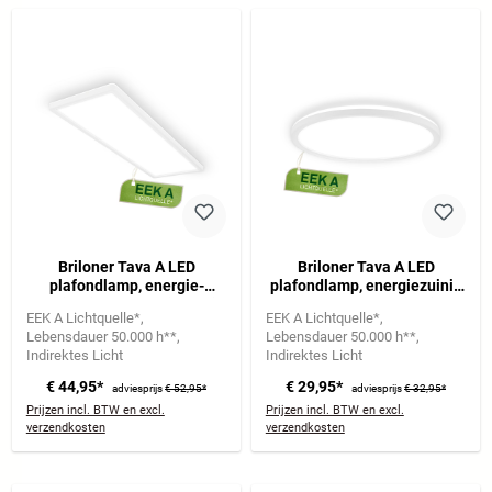
Briloner Tava A LED
Briloner Tava A LED
plafondlamp, energie-
plafondlamp, energiezuinig
efficiëntie A, tegenlicht, wit
A, achtergrondverlichting,
EEK A Lichtquelle*
EEK A Lichtquelle*
wit
Lebensdauer 50.000 h**
Lebensdauer 50.000 h**
Indirektes Licht
Indirektes Licht
€ 44,95*
€ 29,95*
adviesprijs
€ 52,95*
adviesprijs
€ 32,95*
Prijzen incl. BTW en excl.
Prijzen incl. BTW en excl.
verzendkosten
verzendkosten