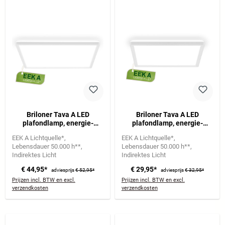
Briloner Tava A LED
Briloner Tava A LED
plafondlamp, energie-
plafondlamp, energie-
efficiëntie A, tegenlicht, wit
efficiëntie A,
EEK A Lichtquelle*
EEK A Lichtquelle*
achtergrondverlichting, wit
Lebensdauer 50.000 h**
Lebensdauer 50.000 h**
Indirektes Licht
Indirektes Licht
€ 44,95*
€ 29,95*
adviesprijs
€ 52,95*
adviesprijs
€ 32,95*
Prijzen incl. BTW en excl.
Prijzen incl. BTW en excl.
verzendkosten
verzendkosten