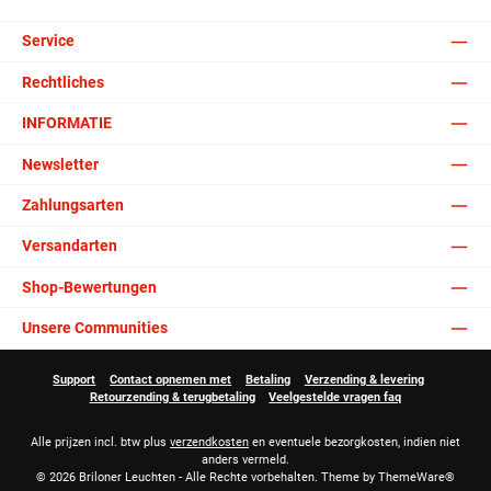
Service
Rechtliches
INFORMATIE
Newsletter
Zahlungsarten
Versandarten
Shop-Bewertungen
Unsere Communities
Support
Contact opnemen met
Betaling
Verzending & levering
Retourzending & terugbetaling
Veelgestelde vragen faq
Alle prijzen incl. btw plus
verzendkosten
en eventuele bezorgkosten, indien niet
anders vermeld.
© 2026 Briloner Leuchten - Alle Rechte vorbehalten. Theme by
ThemeWare®