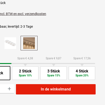
tück
 incl. BTW en excl. verzendkosten
aar, levertijd: 2-3 Tage
Spare € 4,38
Spare € 9,87
Spare € 17,56
2 Stück
3 Stück
4 Stück
ck
Spare 10%
Spare 15%
Spare 20%
lheid: Voer de gewenste hoeveelheid in of gebruik de knoppen om de hoeveelheid t
In de winkelmand