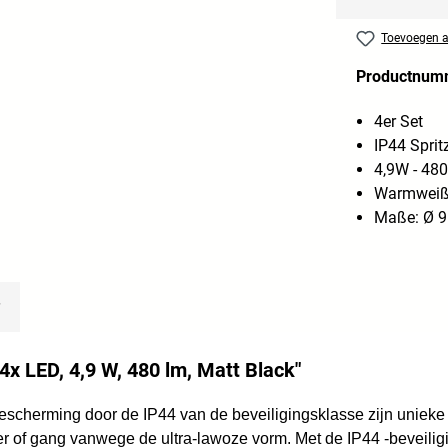
Toevoegen aa
Productnum
4er Set
IP44 Spri
4,9W - 48
Warmweiß
Maße: Ø 9
4x LED, 4,9 W, 480 lm, Matt Black"
rbescherming door de IP44 van de beveiligingsklasse zijn uni
 of gang vanwege de ultra-lawoze vorm. Met de IP44 -beveilig