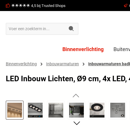
🌟🌟🌟🌟🌟 4,5 bij Trusted Shops
oekopdracht
Ga naar de hoofdnavigatie
Binnenverlichting
Buitenv
Binnenverlichting
Inbouwarmaturen
Inbouwarmaturen bad
LED Inbouw Lichten, Ø9 cm, 4x LED, 
Afbeeldingengalerij overslaan