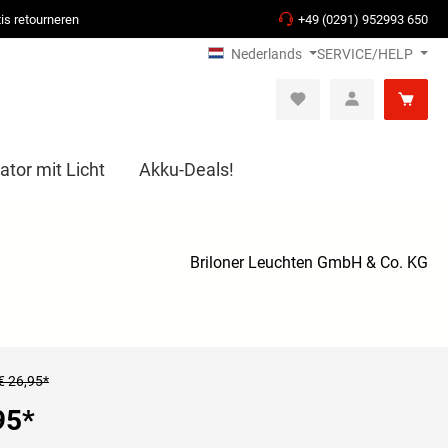
is retourneren
+49 (0291) 952993 650
Nederlands
SERVICE/HELP
ator mit Licht
Akku-Deals!
Briloner Leuchten GmbH & Co. KG
€ 26,95*
95
*