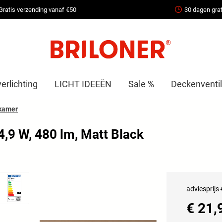
Gratis verzending vanaf €50
30 dagen grat
erlichting
LICHT IDEEËN
Sale %
Deckenventil
kamer
4,9 W, 480 lm, Matt Black
adviesprijs
€ 21,