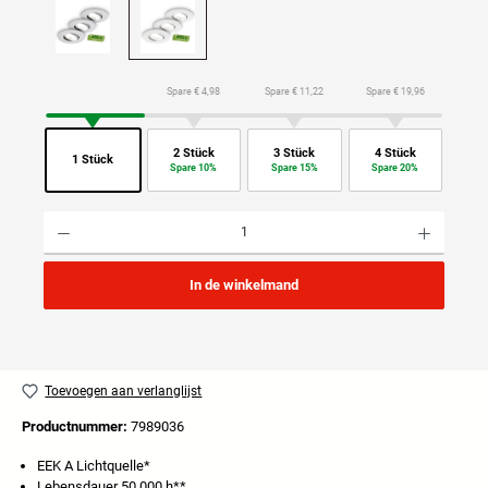
Spare € 4,98
Spare € 11,22
Spare € 19,96
2 Stück
3 Stück
4 Stück
1 Stück
Spare 10%
Spare 15%
Spare 20%
Producthoeveelheid: Voer de gewenste hoeveelheid in of gebruik de knoppen om de hoeveelhei
In de winkelmand
Toevoegen aan verlanglijst
Productnummer:
7989036
EEK A Lichtquelle*
Lebensdauer 50.000 h**