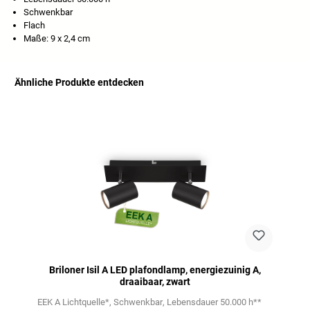
Schwenkbar
Flach
Maße: 9 x 2,4 cm
Ähnliche Produkte entdecken
Productgalerij overslaan
Briloner Isil A LED plafondlamp, energiezuinig A,
draaibaar, zwart
EEK A Lichtquelle*
Schwenkbar
Lebensdauer 50.000 h**