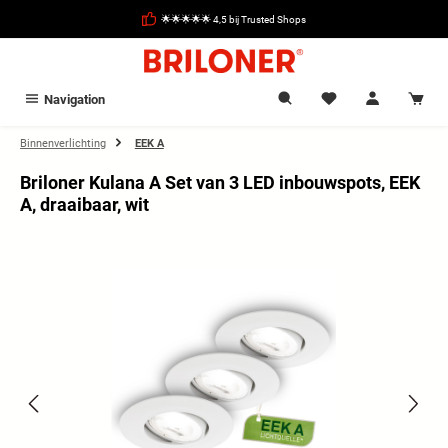
hoofdinhoud
🌟🌟🌟🌟🌟 4,5 bij Trusted Shops
Navigation
Binnenverlichting
EEK A
Briloner Kulana A Set van 3 LED inbouwspots, EEK
A, draaibaar, wit
Afbeeldingengalerij overslaan