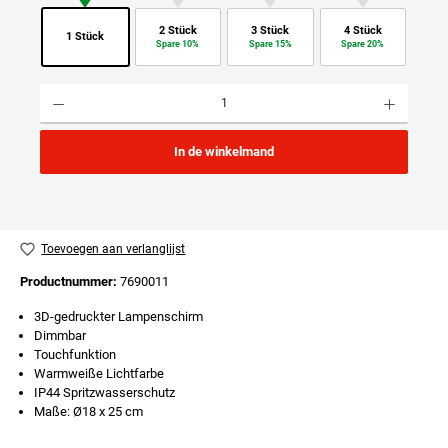
2 Stück
3 Stück
4 Stück
1 Stück
Spare 10%
Spare 15%
Spare 20%
Producthoeveelheid: Voer de gewenste hoeveelheid in of gebruik de knoppen om de hoeveelhei
In de winkelmand
Toevoegen aan verlanglijst
Productnummer:
7690011
3D-gedruckter Lampenschirm
Dimmbar
Touchfunktion
Warmweiße Lichtfarbe
IP44 Spritzwasserschutz
Maße: Ø18 x 25 cm