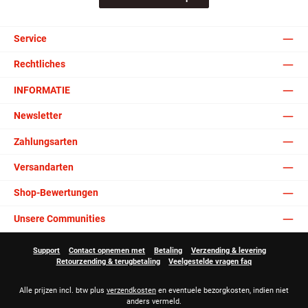
Service
Rechtliches
INFORMATIE
Newsletter
Zahlungsarten
Versandarten
Shop-Bewertungen
Unsere Communities
Support
Contact opnemen met
Betaling
Verzending & levering
Retourzending & terugbetaling
Veelgestelde vragen faq
Alle prijzen incl. btw plus
verzendkosten
en eventuele bezorgkosten, indien niet
anders vermeld.