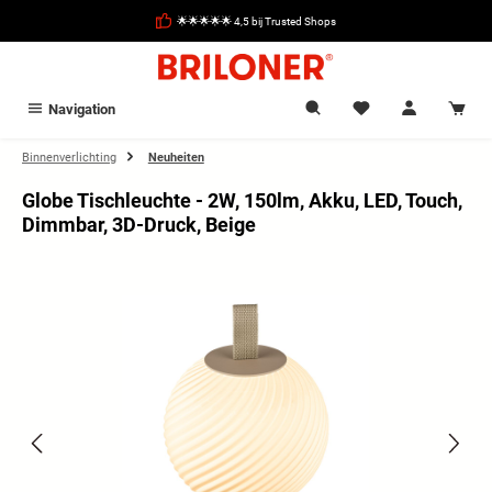
hoofdinhoud
🌟🌟🌟🌟🌟 4,5 bij Trusted Shops
Navigation
Binnenverlichting
Neuheiten
Globe Tischleuchte - 2W, 150lm, Akku, LED, Touch,
Dimmbar, 3D-Druck, Beige
Afbeeldingengalerij overslaan