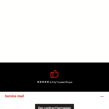
🌟🌟🌟🌟🌟 4,5 bij Trusted Shops
Service mail
Een contract herroepen