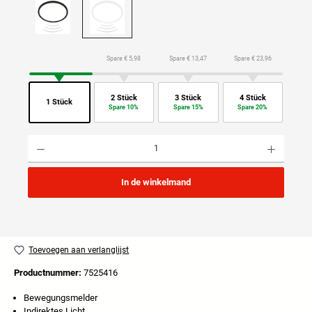
Spare € 5,98
Spare € 13,47
Spare € 23,96
2 Stück
3 Stück
4 Stück
1 Stück
Spare 10%
Spare 15%
Spare 20%
Producthoeveelheid: Voer de gewenste hoeveelheid in of gebruik de knoppen om de hoeveelhei
In de winkelmand
Toevoegen aan verlanglijst
Productnummer:
7525416
Bewegungsmelder
Indirektes Licht