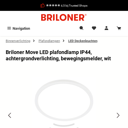
hoofdinhoud
🌟🌟🌟🌟🌟 4,5 bij Trusted Shops
Navigation
Binnenverlichting
Plafondlampen
LED Deckenleuchten
Briloner Move LED plafondlamp IP44,
achtergrondverlichting, bewegingsmelder, wit
Afbeeldingengalerij overslaan