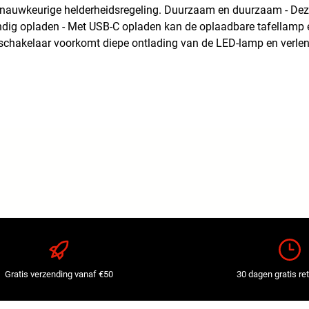
 nauwkeurige helderheidsregeling. Duurzaam en duurzaam - Deze
ndig opladen - Met USB-C opladen kan de oplaadbare tafellam
chakelaar voorkomt diepe ontlading van de LED-lamp en verlengt
Gratis verzending vanaf €50
30 dagen gratis re