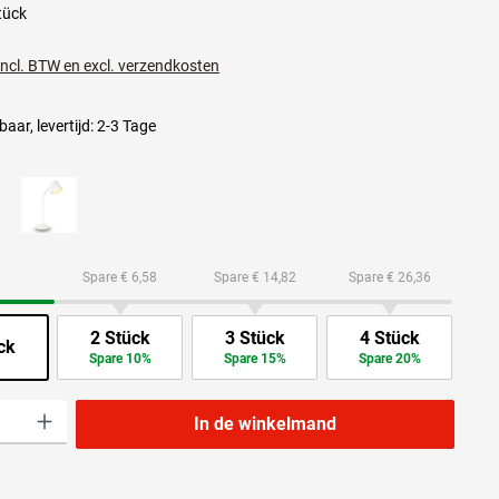
tück
 incl. BTW en excl. verzendkosten
aar, levertijd: 2-3 Tage
Spare € 6,58
Spare € 14,82
Spare € 26,36
2 Stück
3 Stück
4 Stück
ck
Spare 10%
Spare 15%
Spare 20%
lheid: Voer de gewenste hoeveelheid in of gebruik de knoppen om de hoeveelheid t
In de winkelmand