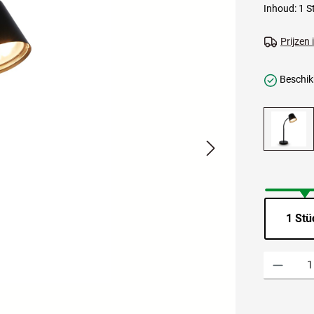
Inhoud:
1 S
Prijzen
Beschikb
1 Stü
Producthoevee