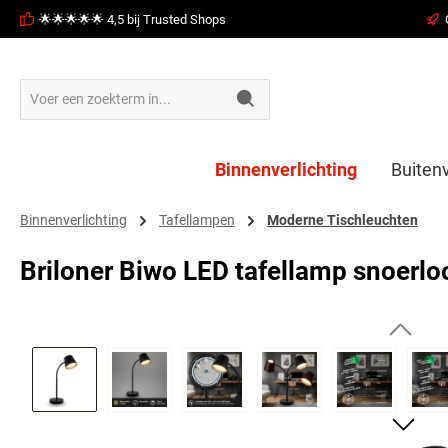
🌟🌟🌟🌟🌟 4,5 bij Trusted Shops
oekopdracht
Ga naar de hoofdnavigatie
Binnenverlichting
Buitenv
Binnenverlichting
Tafellampen
Moderne Tischleuchten
Briloner Biwo LED tafellamp snoerloo
Afbeeldingengalerij overslaan