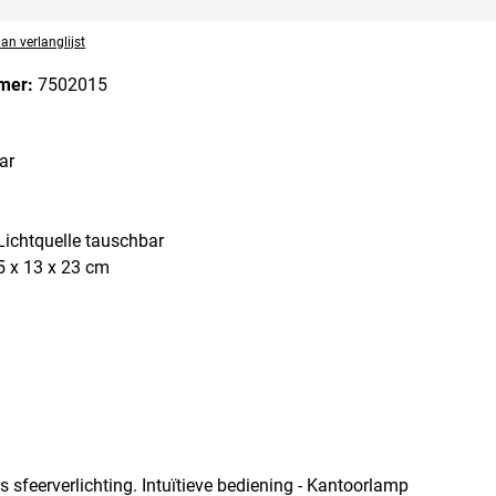
n verlanglijst
mer:
7502015
ar
ichtquelle tauschbar
5 x 13 x 23 cm
s sfeerverlichting. Intuïtieve bediening - Kantoorlamp