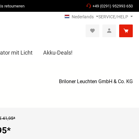
is retourneren
+49 (0291) 952993 650
Nederlands
SERVICE/HELP
ator mit Licht
Akku-Deals!
Briloner Leuchten GmbH & Co. KG
€ 41,95*
95
*