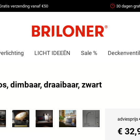
Gratis verzending vanaf €50
30 dagen grat
erlichting
LICHT IDEEËN
Sale %
Deckenventil
s, dimbaar, draaibaar, zwart
adviesprijs
€ 32,