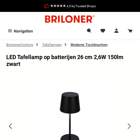
hoofdinhoud
🌟🌟🌟🌟🌟 4,5 bij Trusted Shops
Navigation
Binnenverlichting
Tafellampen
Moderne Tischleuchten
LED Tafellamp op batterijen 26 cm 2,6W 150lm
zwart
Afbeeldingengalerij overslaan