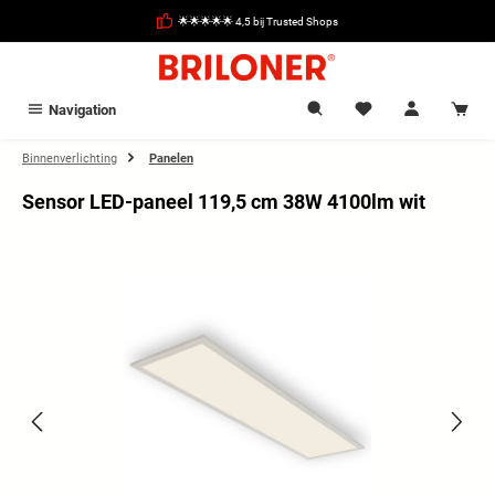
hoofdinhoud
🌟🌟🌟🌟🌟 4,5 bij Trusted Shops
Navigation
Binnenverlichting
Panelen
Sensor LED-paneel 119,5 cm 38W 4100lm wit
Afbeeldingengalerij overslaan