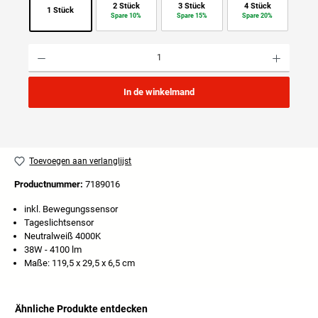
2 Stück
3 Stück
4 Stück
1 Stück
Spare 10%
Spare 15%
Spare 20%
Producthoeveelheid: Voer de gewenste hoeveelheid in of gebruik de knoppen om de hoeveelhei
In de winkelmand
Toevoegen aan verlanglijst
Productnummer:
7189016
inkl. Bewegungssensor
Tageslichtsensor
Neutralweiß 4000K
38W - 4100 lm
Maße: 119,5 x 29,5 x 6,5 cm
Ähnliche Produkte entdecken