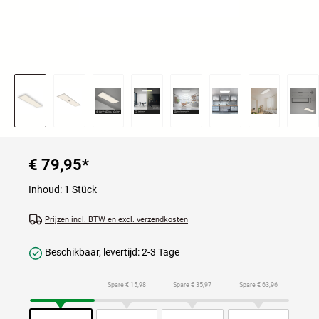
€ 79,95
*
Inhoud:
1 Stück
Prijzen incl. BTW en excl. verzendkosten
Beschikbaar, levertijd: 2-3 Tage
Spare € 15,98
Spare € 35,97
Spare € 63,96