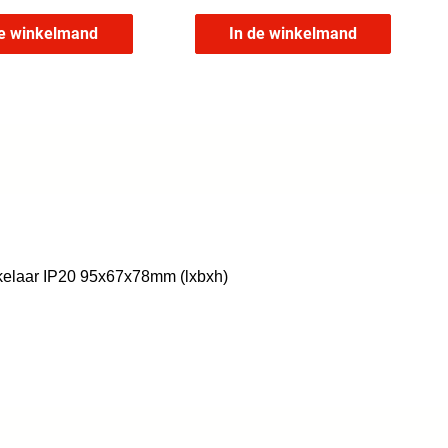
de winkelmand
In de winkelmand
hakelaar IP20 95x67x78mm (lxbxh)