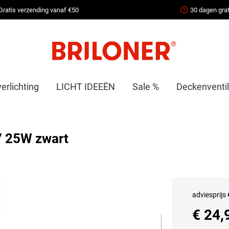
Gratis verzending vanaf €50
30 dagen grat
erlichting
LICHT IDEEËN
Sale %
Deckenventil
7 25W zwart
adviesprijs
€ 24,