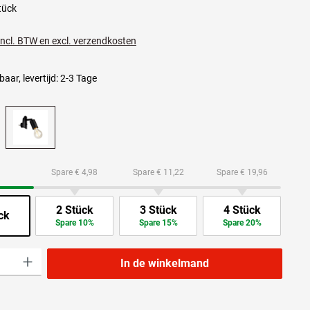
tück
 incl. BTW en excl. verzendkosten
aar, levertijd: 2-3 Tage
Spare € 4,98
Spare € 11,22
Spare € 19,96
2 Stück
3 Stück
4 Stück
ck
Spare 10%
Spare 15%
Spare 20%
lheid: Voer de gewenste hoeveelheid in of gebruik de knoppen om de hoeveelheid t
In de winkelmand