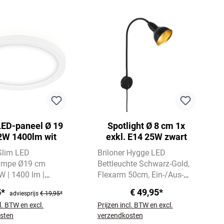
LED-paneel Ø 19
Spotlight Ø 8 cm 1x
2W 1400lm wit
exkl. E14 25W zwart
 Slim LED
Briloner Hygge LED
ampe Ø19 cm
Bettleuchte Schwarz-Gold
W | 1400 lm |
Flexarm 50cm, Ein-/Aus-
utralweiß
Schalter, E14, ohne
5*
€ 49,95*
adviesprijs
€ 19,95*
r Backlight-Effekt
Leuchtmittel
Für
cl. BTW en excl.
Prijzen incl. BTW en excl.
nehmes Raumlicht
Schlafzimmer &
sten
verzendkosten
Lesebereich, Schutzart IP20