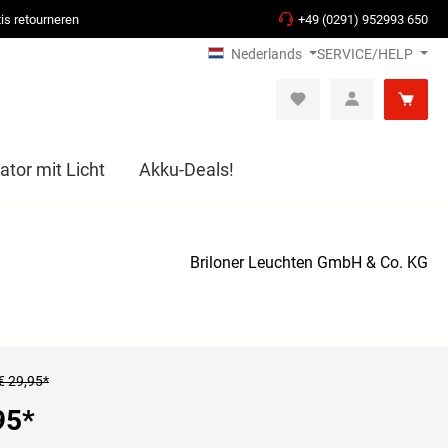
is retourneren
+49 (0291) 952993 650
Nederlands
SERVICE/HELP
ator mit Licht
Akku-Deals!
Briloner Leuchten GmbH & Co. KG
€ 29,95*
95
*