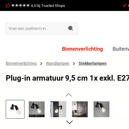
🌟🌟🌟🌟🌟 4,5 bij Trusted Shops
oekopdracht
Ga naar de hoofdnavigatie
Binnenverlichting
Buitenv
Binnenverlichting
Wandlampen
Stekkerlampen
Plug-in armatuur 9,5 cm 1x exkl. E2
Afbeeldingengalerij overslaan