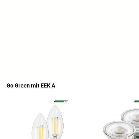
Go Green mit EEK A
Productgalerij overslaan
A
A
G