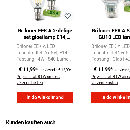
Briloner EEK A 2-delige
Briloner EEK A S
set gloeilamp E14,
GU10 LED la
warm wit licht, kaars
warm wit licht
Briloner EEK A LED
Briloner EEK A LE
Leuchtmittel 2er Set
E14
Leuchtmittel 2er S
Fassung | 4W | 840 Lumen
Fassung | Glas | 4
Warmweißes Licht mit
Lumen
Warmweiße
€ 11,99*
€ 11,99*
adviesprijs
€ 12,99*
adviespri
3000 Kelvin
mit 3000 Kelvin
Prijzen incl. BTW en excl.
Prijzen incl. BTW en e
verzendkosten
verzendkosten
In de winkelmand
In de winkel
Kunden kauften auch