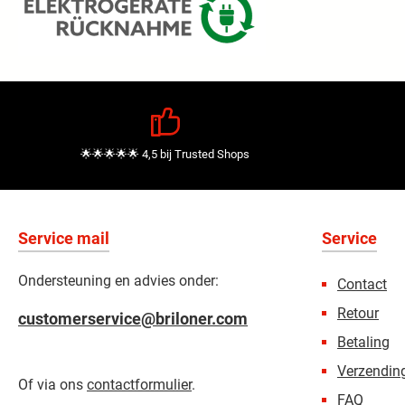
🌟🌟🌟🌟🌟 4,5 bij Trusted Shops
Service mail
Service
Ondersteuning en advies onder:
Contact
Retour
customerservice@briloner.com
Betaling
Verzending
Of via ons
contactformulier
.
FAQ