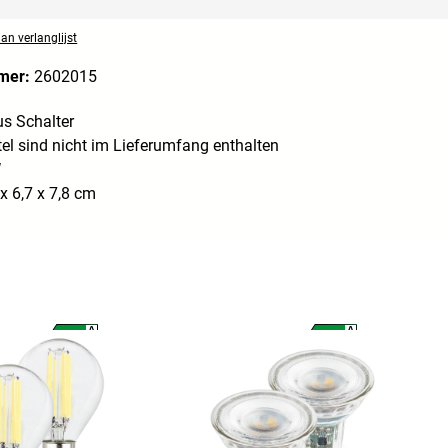
n verlanglijst
mer:
2602015
us Schalter
el sind nicht im Lieferumfang enthalten
W
x 6,7 x 7,8 cm
A
A
A
A
G
G