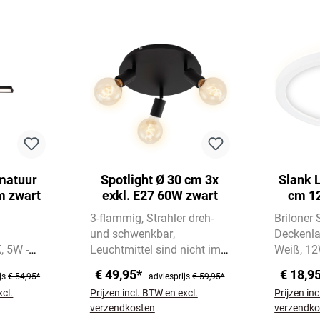
matuur
Spotlight Ø 30 cm 3x
Slank 
m zwart
exkl. E27 60W zwart
cm 1
3-flammig
Strahler dreh-
Briloner
und schwenkbar
Deckenl
K
5W -
Leuchtmittel sind nicht im
Weiß
12
Lieferumfang enthalten
4000K Ne
€ 49,95*
€ 18,9
js
€ 54,95*
adviesprijs
€ 59,95*
Indirekte
xcl.
Prijzen incl. BTW en excl.
Prijzen in
für ange
verzendkosten
verzendko