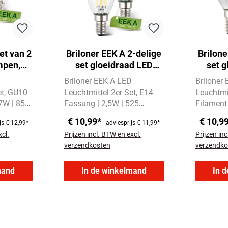
et van 2
Briloner EEK A 2-delige
Brilone
mpen,
set gloeidraad LED
set 
, glas
lamp E14, warm wit
lamp 
D
Briloner EEK A LED
Briloner
licht, kaars
li
et
GU10
Leuchtmittel 2er Set
E14
Leuchtmit
,7W | 850
Fassung | 2,5W | 525
Filament
s Licht
Lumen
Warmweißes Licht
E14 | 2,
€ 10,99*
€ 10,9
js
€ 12,99*
adviesprijs
€ 11,99*
mit 3000 Kelvin
Warmweiß
xcl.
Prijzen incl. BTW en excl.
Prijzen inc
3000 Kel
verzendkosten
verzendko
mand
In de winkelmand
In 