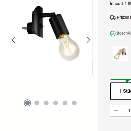
Inhoud:
1 S
Prijzen
Beschikb
1 Stü
Producthoevee