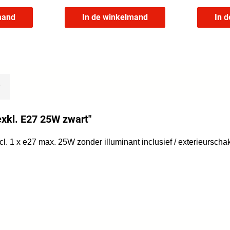
mand
In de winkelmand
In 
exkl. E27 25W zwart"
cl. 1 x e27 max. 25W zonder illuminant inclusief / exterieursc