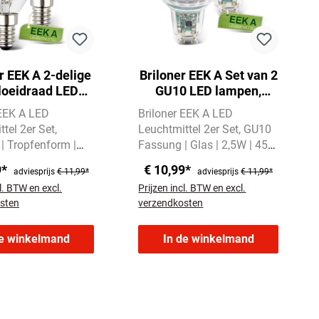
r EEK A 2-delige
Briloner EEK A Set van 2
gloeidraad LED
GU10 LED lampen,
E14, warm wit
warm wit licht, glas
 EEK A LED
Briloner EEK A LED
cht, druppel
tel 2er Set
Leuchtmittel 2er Set
GU10
 | Tropfenform |
Fassung | Glas | 2,5W | 450
5W | 525 Lumen
Lumen
Warmweißes Licht
9*
€ 10,99*
adviesprijs
€ 11,99*
adviesprijs
€ 11,99*
es Licht mit
mit 3000 Kelvin
l. BTW en excl.
Prijzen incl. BTW en excl.
vin
sten
verzendkosten
de winkelmand
In de winkelmand