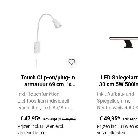
Productgalerij overslaan
Touch Clip-on/plug-in
LED Spiegelar
armatuur 69 cm 1x
30 cm 5W 500l
GU10 5W 400lm wit
inkl. Touchfunktion
inkl. Aufbau- und
Lichtposition individuell
Spiegelklemme
einstellbar
inkl. An/Aus
Neutralweiß 4000
Schalter
500 lm
€ 47,95*
€ 49,95*
adviesprijs
€ 49,95*
adviespri
Prijzen incl. BTW en excl.
Prijzen incl. BTW en e
verzendkosten
verzendkosten