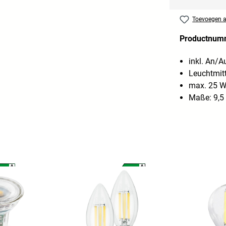
Toevoegen aa
Productnum
inkl. An/A
Leuchtmitt
max. 25 
Maße: 9,5 
A
A
A
A
G
G