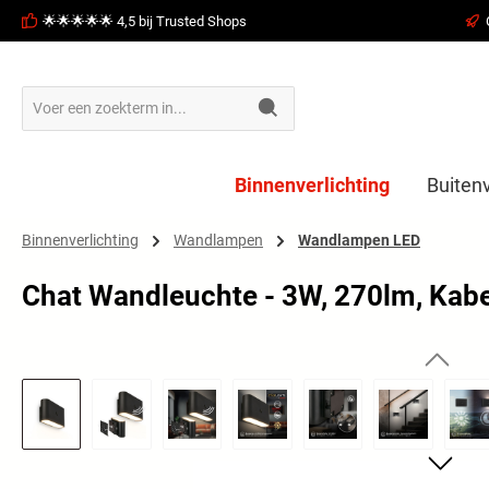
🌟🌟🌟🌟🌟 4,5 bij Trusted Shops
oekopdracht
Ga naar de hoofdnavigatie
Binnenverlichting
Buitenv
Binnenverlichting
Wandlampen
Wandlampen LED
Chat Wandleuchte - 3W, 270lm, Kabe
Afbeeldingengalerij overslaan