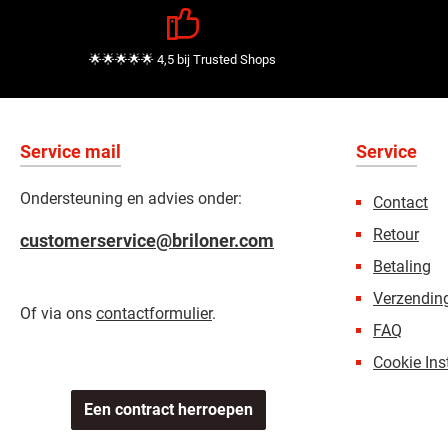
🌟🌟🌟🌟🌟 4,5 bij Trusted Shops
Service mail
Service
Ondersteuning en advies onder:
Contact
Retour
customerservice@briloner.com
Betaling
Verzending
Of via ons
contactformulier
.
FAQ
Cookie Ins
Een contract herroepen