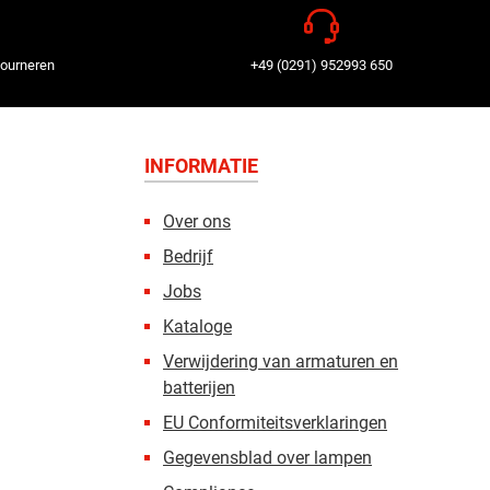
tourneren
+49 (0291) 952993 650
INFORMATIE
Over ons
Bedrijf
Jobs
Kataloge
Verwijdering van armaturen en
batterijen
EU Conformiteitsverklaringen
Gegevensblad over lampen