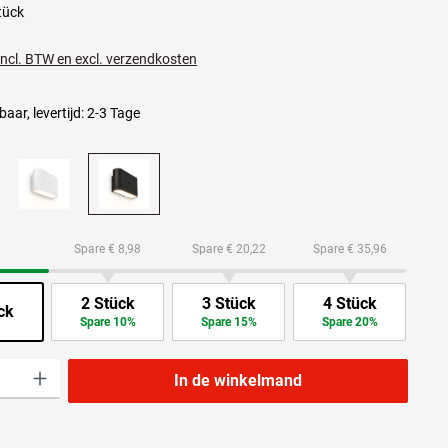
tück
 incl. BTW en excl. verzendkosten
aar, levertijd: 2-3 Tage
Spare € 8,98
Spare € 20,22
Spare € 35,96
2 Stück
3 Stück
4 Stück
ck
Spare 10%
Spare 15%
Spare 20%
lheid: Voer de gewenste hoeveelheid in of gebruik de knoppen om de hoeveelheid t
In de winkelmand