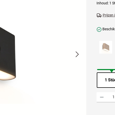
Inhoud:
1 S
Prijzen
Beschikb
1 Stü
Producthoevee