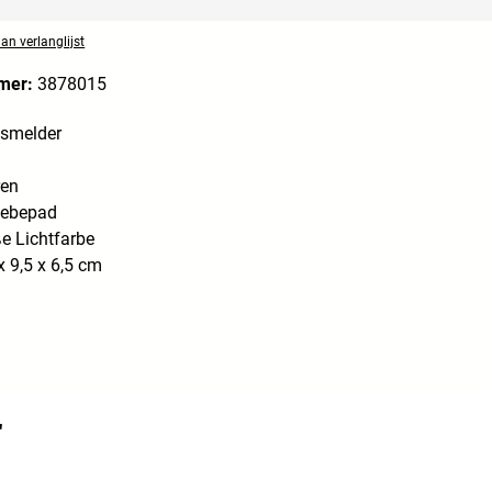
n verlanglijst
mer:
3878015
smelder
ren
lebepad
 Lichtfarbe
 9,5 x 6,5 cm
"