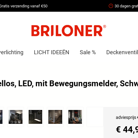
Gratis verzending vanaf €50
30 dagen grat
erlichting
LICHT IDEEËN
Sale %
Deckenventil
llos, LED, mit Bewegungsmelder, Sch
adviesprijs
€ 44,