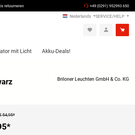
is retourneren
+49 (0291) 952993 650
Nederlands
SERVICE/HELP
ator mit Licht
Akku-Deals!
Briloner Leuchten GmbH & Co. KG
warz
€ 54,95*
95
*