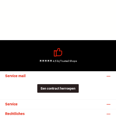
🌟🌟🌟🌟🌟 4,5 bij Trusted Shops
Service mail
Een contract herroepen
Service
Rechtliches