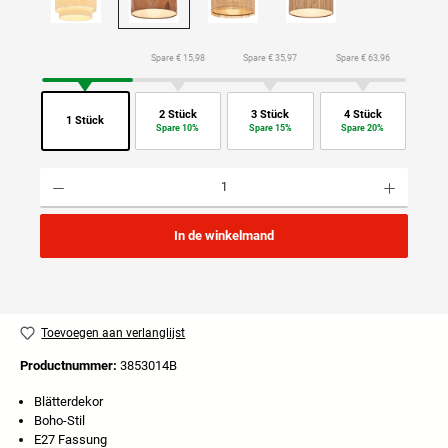
Spare € 15,98
Spare € 35,97
Spare € 63,96
2 Stück
3 Stück
4 Stück
1 Stück
Spare 10%
Spare 15%
Spare 20%
Producthoeveelheid: Voer de gewenste hoeveelheid in of gebruik de knoppen om de hoeveelhei
In de winkelmand
Toevoegen aan verlanglijst
Productnummer:
3853014B
Blätterdekor
Boho-Stil
E27 Fassung