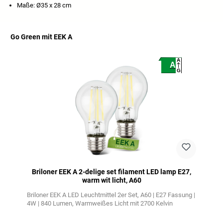
Maße: Ø35 x 28 cm
Go Green mit EEK A
Productgalerij overslaan
A
A
G
Briloner EEK A 2-delige set filament LED lamp E27,
warm wit licht, A60
Briloner EEK A LED Leuchtmittel 2er Set
A60 | E27 Fassung |
4W | 840 Lumen
Warmweißes Licht mit 2700 Kelvin