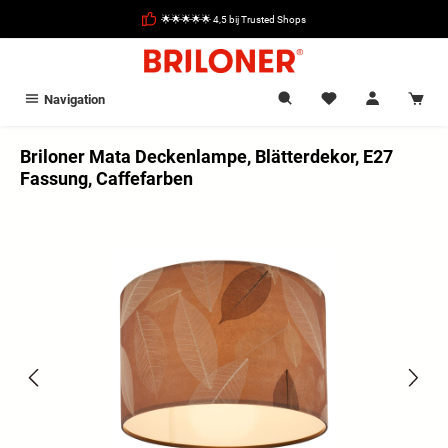
hoofdinhoud
🌟🌟🌟🌟🌟 4,5 bij Trusted Shops
Navigation
Briloner Mata Deckenlampe, Blätterdekor, E27
Fassung, Caffefarben
Afbeeldingengalerij overslaan