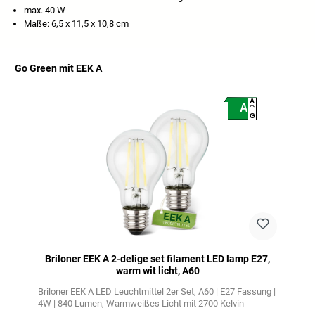
max. 40 W
Maße: 6,5 x 11,5 x 10,8 cm
Go Green mit EEK A
Productgalerij overslaan
A
A
G
Briloner EEK A 2-delige set filament LED lamp E27,
warm wit licht, A60
Briloner EEK A LED Leuchtmittel 2er Set
A60 | E27 Fassung |
4W | 840 Lumen
Warmweißes Licht mit 2700 Kelvin