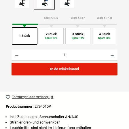
Spare € 4,38
Spare € 9,87
Spare € 17,56
2 Stück
3 Stück
4 Stück
1 Stück
Spare 10%
Spare 15%
Spare 20%
Producthoeveelheid: Voer de gewenste hoeveelheid in of gebruik de knoppen om de hoeveelhei
In de winkelmand
Toevoegen aan verlanglijst
Productnummer:
2794010P
inkl. Zuleitung mit Schnurschalter AN/AUS
Strahler dreh- und schwenkbar
Leuchtmittel sind nicht im Lieferumfang enthalten