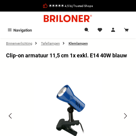
hoofdinhoud
🌟🌟🌟🌟🌟 4,5 bij Trusted Shops
Navigation
Binnenverlichting
Tafellampen
Klemlampen
Clip-on armatuur 11,5 cm 1x exkl. E14 40W blauw
Afbeeldingengalerij overslaan