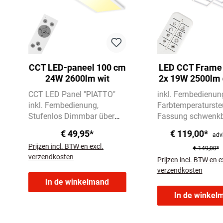
CCT LED-paneel 100 cm
LED CCT Frame
24W 2600lm wit
2x 19W 2500lm
CCT LED Panel "PIATTO"
inkl. Fernbedienun
inkl. Fernbedienung
Farbtemperaturste
Stufenlos Dimmbar über
Fassung schwenk
Fernbedienung
CCT-
€ 49,95*
€ 119,00*
adv
Farbtemperatursteuerung
Prijzen incl. BTW en excl.
3.000-6.500 Kelvin
€ 149,00*
verzendkosten
Prijzen incl. BTW en e
verzendkosten
In de winkelmand
In de winkel