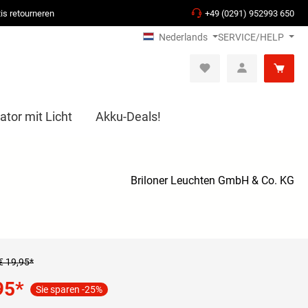
is retourneren
+49 (0291) 952993 650
Nederlands
SERVICE/HELP
ator mit Licht
Akku-Deals!
Briloner Leuchten GmbH & Co. KG
€ 19,95*
95
*
Sie sparen -25%