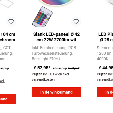
 104 cm
Slank LED-paneel Ø 42
LED Pl
 chroom
cm 22W 2700lm wit
Ø 28 
g
CCT-
inkl. Fernbedienung
RGB-
Sternenh
uerung
Farbwechselsteuerung
1200 lm
bar
Backlight Effekt
4000K
€ 52,95*
€ 44,9
iesprijs
adviesprijs
€ 59,95*
Prijzen incl. BTW en excl.
Prijzen inc
verzendkosten
verzendko
xcl.
In de winkelmand
In 
mand