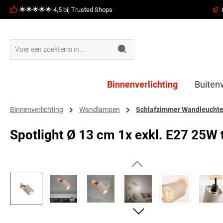
🌟🌟🌟🌟🌟 4,5 bij Trusted Shops
oekopdracht
Ga naar de hoofdnavigatie
Binnenverlichting
Buitenv
Binnenverlichting
Wandlampen
Schlafzimmer Wandleucht
Spotlight Ø 13 cm 1x exkl. E27 25W
Afbeeldingengalerij overslaan