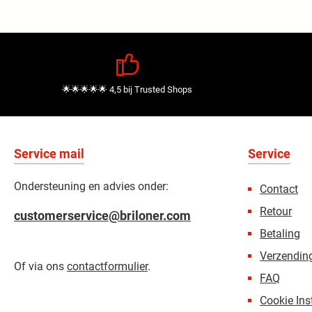
🌟🌟🌟🌟🌟 4,5 bij Trusted Shops
Service mail
Service
Ondersteuning en advies onder:
Contact
Retour
customerservice@briloner.com
Betaling
Verzending
Of via ons
contactformulier
.
FAQ
Cookie Ins