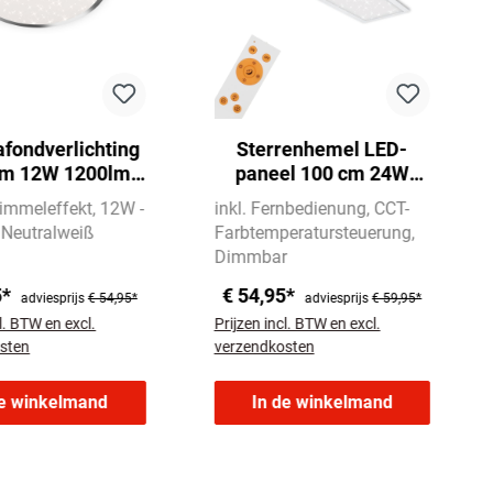
afondverlichting
Sterrenhemel LED-
cm 12W 1200lm
paneel 100 cm 24W
chroom
2200lm wit
immeleffekt
12W -
inkl. Fernbedienung
CCT-
Neutralweiß
Farbtemperatursteuerung
Dimmbar
5*
€ 54,95*
adviesprijs
€ 54,95*
adviesprijs
€ 59,95*
l. BTW en excl.
Prijzen incl. BTW en excl.
sten
verzendkosten
de winkelmand
In de winkelmand