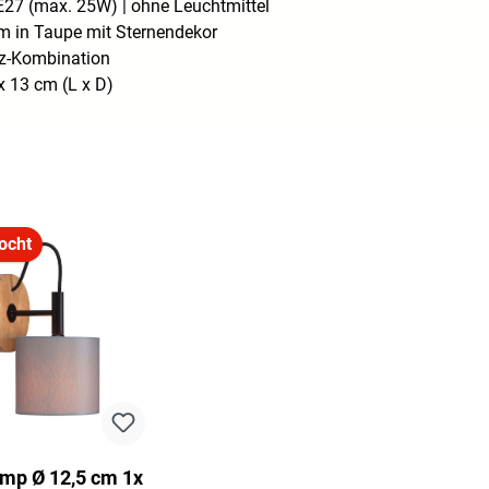
E27 (max. 25W) | ohne Leuchtmittel
m in Taupe mit Sternendekor
lz-Kombination
 13 cm (L x D)
ocht
mp Ø 12,5 cm 1x