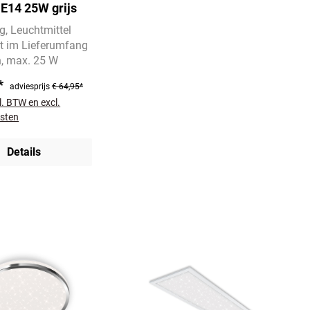
 E14 25W grijs
ig
Leuchtmittel
ht im Lieferumfang
n
max. 25 W
5*
adviesprijs
€ 64,95*
cl. BTW en excl.
sten
Details