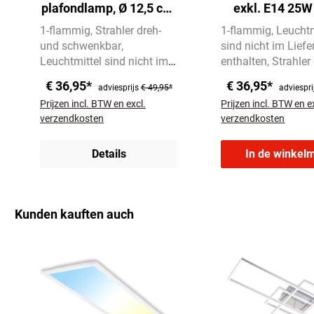
plafondlamp, Ø 12,5 cm,
exkl. E14 25W
max. 25 w, zwart
1-flammig
Strahler dreh-
1-flammig
Leuchtm
und schwenkbar
sind nicht im Lief
Leuchtmittel sind nicht im
enthalten
Strahler
Lieferumfang enthalten
und schwenkbar
€ 36,95*
€ 36,95*
adviesprijs
€ 49,95*
adviespri
Prijzen incl. BTW en excl.
Prijzen incl. BTW en e
verzendkosten
verzendkosten
Details
In de winkel
Kunden kauften auch
Productgalerij overslaan