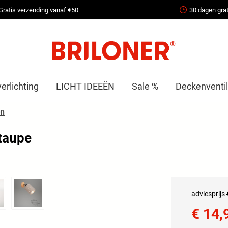
Gratis verzending vanaf €50
30 dagen grat
erlichting
LICHT IDEEËN
Sale %
Deckenventil
en
 taupe
adviesprijs
€ 14,