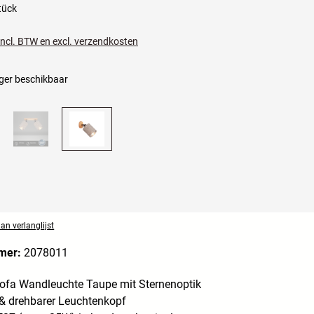
tück
 incl. BTW en excl. verzendkosten
ger beschikbaar
n verlanglijst
mer:
2078011
tofa Wandleuchte Taupe mit Sternenoptik
& drehbarer Leuchtenkopf