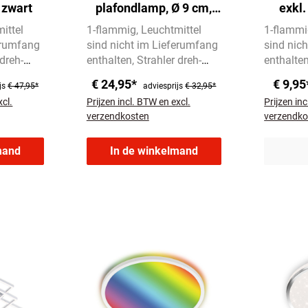
 zwart
plafondlamp, Ø 9 cm,
exkl.
max. 35 W, zwart
ittel
1-flammig
Leuchtmittel
1-flamm
erumfang
sind nicht im Lieferumfang
sind nic
 dreh-
enthalten
Strahler dreh-
enthalte
und schwenkbar
€ 24,95*
€ 9,9
js
€ 47,95*
adviesprijs
€ 32,95*
xcl.
Prijzen incl. BTW en excl.
Prijzen in
verzendkosten
verzendko
mand
In de winkelmand