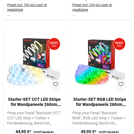
Verlängerung
Selbstklebend
Prezzi incl. IVA più costi di
Prezzi incl. IVA più costi di
spedizione
spedizione
Starter-SET CCT LED Stripe
Starter-SET RGB LED Stripe
für Wandpaneele 260cm,
für Wandpaneele 260cm,
Fernbedienung, Verteilerbox
Fernbedienung, Verteilerbox
Pimp your Panel "Basisset CCT"
Pimp your Panel "Basisset
CCT LED Strip + Treiber +
RGB"
RGB LED Strip + Treiber +
Fernbedienung
Band mit
Fernbedienung
Band mit
Spezialkleber für Filz |
Spezialkleber für Filz |
44,95 €*
49,95 €*
MSRP
54,95 €*
MSRP
59,95 €*
Selbstklebend
Selbstklebend