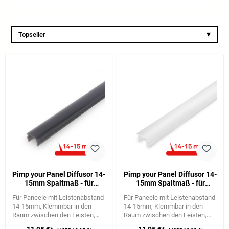
▾
Topseller
Pimp your Panel Diffusor 14-
Pimp your Panel Diffusor 14-
15mm Spaltmaß - für
15mm Spaltmaß - für
Wandpaneele, 130cm,
Wandpaneele, 130cm,
Für Paneele mit Leistenabstand
Für Paneele mit Leistenabstand
Klemmbar, Kürzbar, Schwarz
Klemmbar, Kürzbar, Weiß
14-15mm
Klemmbar in den
14-15mm
Klemmbar in den
Raum zwischen den Leisten
Raum zwischen den Leisten
Abmessungen: 130x2,0x1,0cm
Abmessungen: 130x2,0x1,0cm