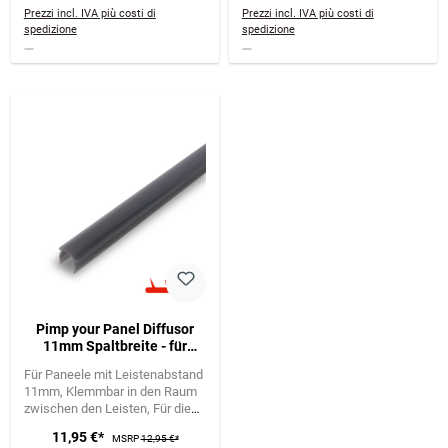
Prezzi incl. IVA più costi di
Prezzi incl. IVA più costi di
spedizione
spedizione
Pimp your Panel Diffusor
11mm Spaltbreite - für
Wandpaneele, Klemmbar,
Für Paneele mit Leistenabstand
Kürzbar, dunkle Rauchoptik
11mm
Klemmbar in den Raum
zwischen den Leisten
Für die
Installation von LED Stripes auf
11,95 €*
MSRP
12,95 €*
dem Paneel