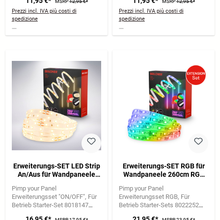
11,95 €*
11,95 €*
MSRP
12,95 €*
MSRP
12,95 €*
Prezzi incl. IVA più costi di
Prezzi incl. IVA più costi di
spedizione
spedizione
Erweiterungs-SET LED Strip
Erweiterungs-SET RGB für
An/Aus für Wandpaneele
Wandpaneele 260cm RGB
260 cm, Warmweiß, kürzbar,
LED Stripe, 37,5cm
Pimp your Panel
Pimp your Panel
selbstklebend, Weiß
Verlängerung
Erweiterungsset "ON/OFF"
Für
Erweiterungsset RGB
Für
Betrieb Starter-Set 8018147
Betrieb Starter-Sets 8022252
erforderlich
LED Strip +
erforderlich
LED Strip +
16,95 €*
21,95 €*
MSRP
17,95 €*
MSRP
23,95 €*