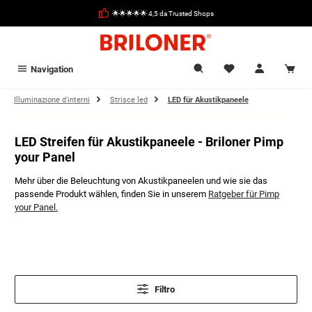
nuto principale
🌟🌟🌟🌟🌟 4,5 da Trusted Shops
Navigation
Illuminazione d'interni
Strisce led
LED für Akustikpaneele
LED Streifen für Akustikpaneele - Briloner Pimp
your Panel
Mehr über die Beleuchtung von Akustikpaneelen und wie sie das
passende Produkt wählen, finden Sie in unserem
Ratgeber für Pimp
your Panel.
Filtro