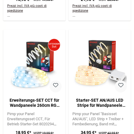
Verlängerung
Verlängerung
Prezzi incl. IVA più costi di
Prezzi incl. IVA più costi di
spedizione
spedizione
Erweiterungs-SET CCT für
Starter-SET AN/AUS LED
Wandpaneele 260cm RGB
Stripe für Wandpaneele
LED Stripe, 37,5cm
260cm, Fernbedienung,
Pimp your Panel
Pimp your Panel "Basisset
Verlängerung
Verteilerbox
Erweiterungsset CCT
Für
AN/AUS"
LED Strip + Treiber +
Betrieb Starter-Set 8020294
Fernbedienung
Band mit
erforderlich
LED Strip +
Spezialkleber für Filz |
18,95 €*
34,95 €*
MSRP
19,95 €*
MSRP
42,95 €*