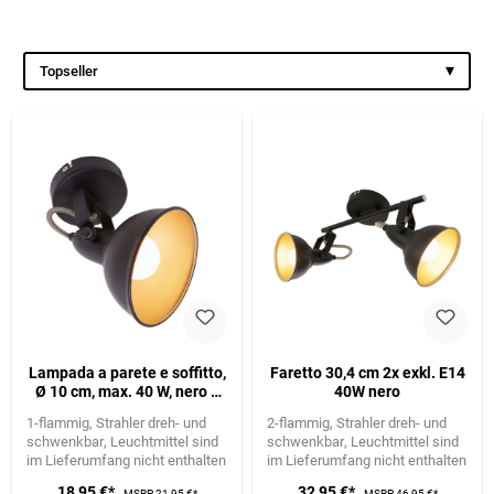
▾
Topseller
Lampada a parete e soffitto,
Faretto 30,4 cm 2x exkl. E14
Ø 10 cm, max. 40 W, nero e
40W nero
oro
1-flammig
Strahler dreh- und
2-flammig
Strahler dreh- und
schwenkbar
Leuchtmittel sind
schwenkbar
Leuchtmittel sind
im Lieferumfang nicht enthalten
im Lieferumfang nicht enthalten
18,95 €*
32,95 €*
MSRP
21,95 €*
MSRP
46,95 €*