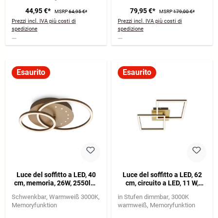
44,95 €*
79,95 €*
MSRP
64,95 €*
MSRP
179,00 €*
Prezzi incl. IVA più costi di
Prezzi incl. IVA più costi di
spedizione
spedizione
Esaurito
Esaurito
Luce del soffitto a LED, 40
Luce del soffitto a LED, 62
cm, memoria, 26W, 2550lm,
cm, circuito a LED, 11 W,
marrone
1200 LM, marrone oro
Schwenkbar
Warmweiß 3000K
in Stufen dimmbar
3000K
Memoryfunktion
warmweiß
Memoryfunktion