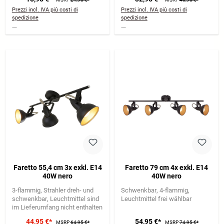
Prezzi incl. IVA più costi di
Prezzi incl. IVA più costi di
spedizione
spedizione
Faretto 55,4 cm 3x exkl. E14
Faretto 79 cm 4x exkl. E14
40W nero
40W nero
3-flammig
Strahler dreh- und
Schwenkbar
4-flammig
schwenkbar
Leuchtmittel sind
Leuchtmittel frei wählbar
im Lieferumfang nicht enthalten
44,95 €*
54,95 €*
MSRP
64,95 €*
MSRP
74,95 €*