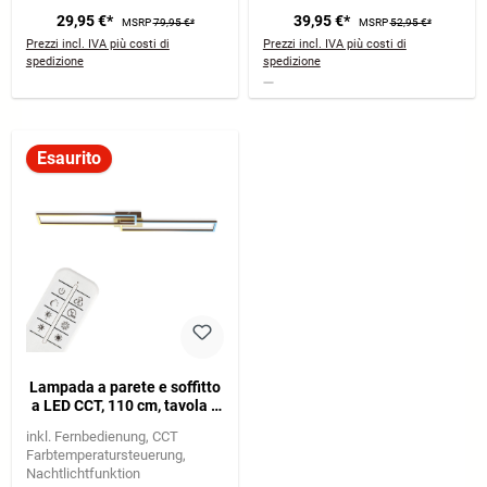
29,95 €*
39,95 €*
MSRP
79,95 €*
MSRP
52,95 €*
Prezzi incl. IVA più costi di
Prezzi incl. IVA più costi di
spedizione
spedizione
Esaurito
Lampada a parete e soffitto
a LED CCT, 110 cm, tavola a
LED, 40 W, 4400 LM, marrone
inkl. Fernbedienung
CCT
dorato
Farbtemperatursteuerung
Nachtlichtfunktion