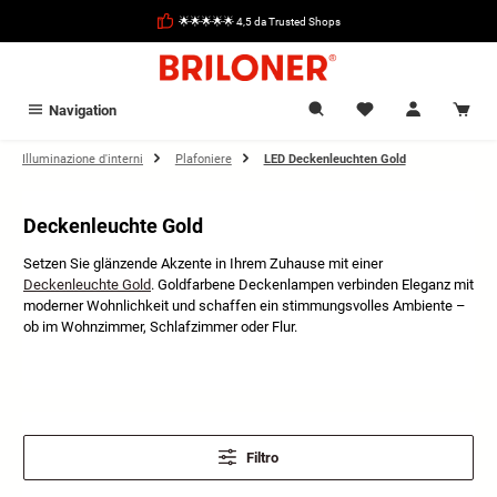
nuto principale
🌟🌟🌟🌟🌟 4,5 da Trusted Shops
Navigation
Illuminazione d'interni
Plafoniere
LED Deckenleuchten Gold
Deckenleuchte Gold
Setzen Sie glänzende Akzente in Ihrem Zuhause mit einer
Deckenleuchte Gold
. Goldfarbene Deckenlampen verbinden Eleganz mit
moderner Wohnlichkeit und schaffen ein stimmungsvolles Ambiente –
ob im Wohnzimmer, Schlafzimmer oder Flur.
Filtro