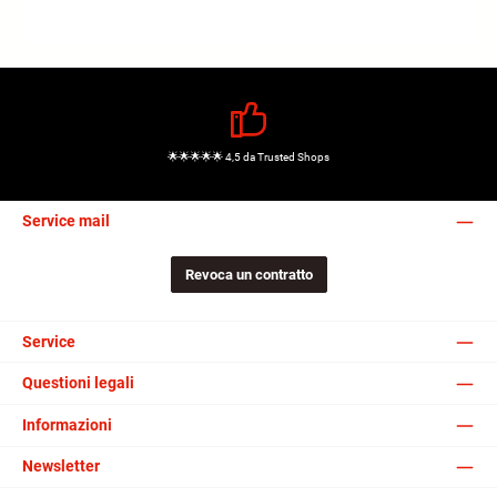
🌟🌟🌟🌟🌟 4,5 da Trusted Shops
Service mail
Revoca un contratto
Service
Questioni legali
Informazioni
Newsletter