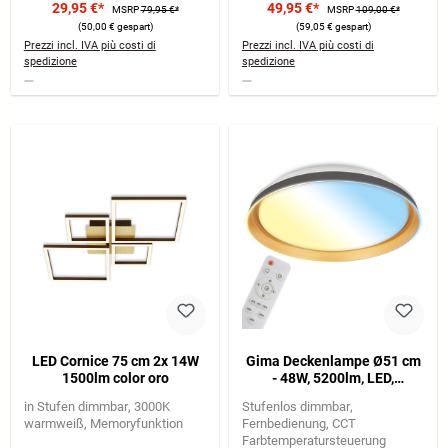
29,95 €*
49,95 €*
MSRP
79,95 €*
MSRP
109,00 €*
flexible Lichtausrichtung
(50,00 € gespart)
(59,05 € gespart)
Prezzi incl. IVA più costi di
Prezzi incl. IVA più costi di
spedizione
spedizione
LED Cornice 75 cm 2x 14W
Gima Deckenlampe Ø51 cm
1500lm color oro
- 48W, 5200lm, LED,
Dimmbar, Fernbedienung,
in Stufen dimmbar
3000K
Stufenlos dimmbar
CCT, Schwarz-Gold
warmweiß
Memoryfunktion
Fernbedienung
CCT
Farbtemperatursteuerung