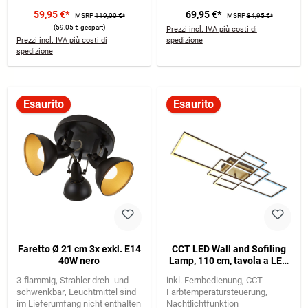
59,95 €*
69,95 €*
MSRP
119,00 €*
MSRP
84,95 €*
(59,05 € gespart)
Prezzi incl. IVA più costi di
Prezzi incl. IVA più costi di
spedizione
spedizione
Esaurito
Esaurito
Faretto Ø 21 cm 3x exkl. E14
CCT LED Wall and Sofiling
40W nero
Lamp, 110 cm, tavola a LED,
51 W, 4400 lm, marrone
3-flammig
Strahler dreh- und
inkl. Fernbedienung
CCT
dorato
schwenkbar
Leuchtmittel sind
Farbtemperatursteuerung
im Lieferumfang nicht enthalten
Nachtlichtfunktion