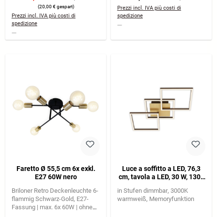
(20,00 € gespart)
Prezzi incl. IVA più costi di
Prezzi incl. IVA più costi di
spedizione
spedizione
Faretto Ø 55,5 cm 6x exkl.
Luce a soffitto a LED, 76,3
E27 60W nero
cm, tavola a LED, 30 W, 1300
lm, oro
Briloner Retro Deckenleuchte 6-
in Stufen dimmbar
3000K
flammig Schwarz-Gold
E27-
warmweiß
Memoryfunktion
Fassung | max. 6x 60W | ohne
Leuchtmittel
Drehbare Arme für