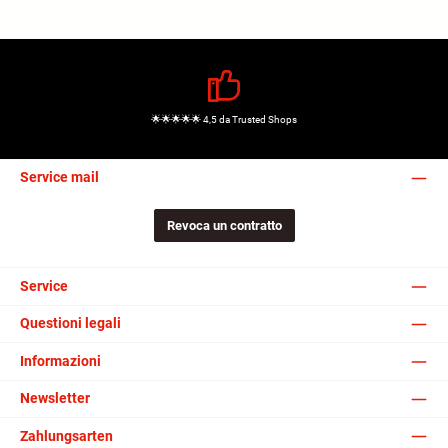
🌟🌟🌟🌟🌟 4,5 da Trusted Shops
Service mail
Revoca un contratto
Service
Questioni legali
Informazioni
Newsletter
Zahlungsarten