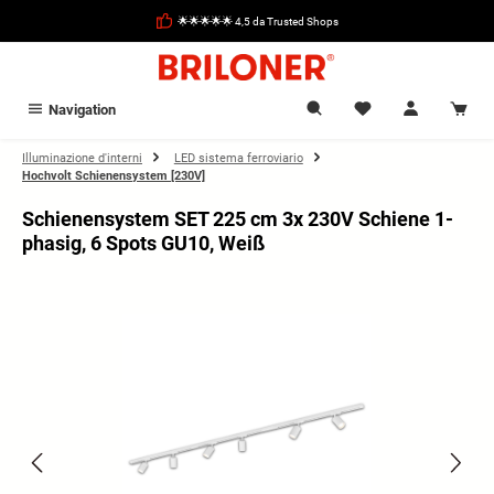
nuto principale
🌟🌟🌟🌟🌟 4,5 da Trusted Shops
Navigation
Illuminazione d'interni
LED sistema ferroviario
Hochvolt Schienensystem [230V]
Schienensystem SET 225 cm 3x 230V Schiene 1-
phasig, 6 Spots GU10, Weiß
Salta la galleria di immagini