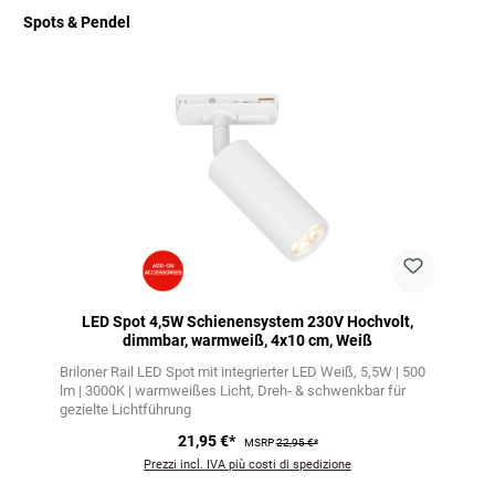
Spots & Pendel
Salta la galleria dei prodotti
LED Spot 4,5W Schienensystem 230V Hochvolt,
dimmbar, warmweiß, 4x10 cm, Weiß
Briloner Rail LED Spot mit integrierter LED Weiß
5,5W | 500
lm | 3000K | warmweißes Licht
Dreh- & schwenkbar für
gezielte Lichtführung
21,95 €*
MSRP
22,95 €*
Prezzi incl. IVA più costi di spedizione