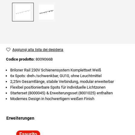
Aggiungi alla lista dei desideria
Codice prodotto:
8009066B
Briloner Rail 230V Schienensystem Komplettset Weiß
6x Spots: dreh-/schwenkbar, GU10, ohne Leuchtmittel
2,25m Gesamtlänge, stabile Verbindung, modular erweiterbar
Flexibel positionierbare Spots für individuelle Lichtzonen
Starterset (8000045) & Erweiterungsset (8001025) enthalten
Modernes Design in hochwertigem weißen Finish
Erweiterungen
Salta la galleria dei prodotti
Esaurito