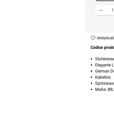
Quantità del 
Aggiungi alla
Codice prod
Stufenlos
Elegante L
German De
Kabellos
Spritzwas
Maße: Ø8,