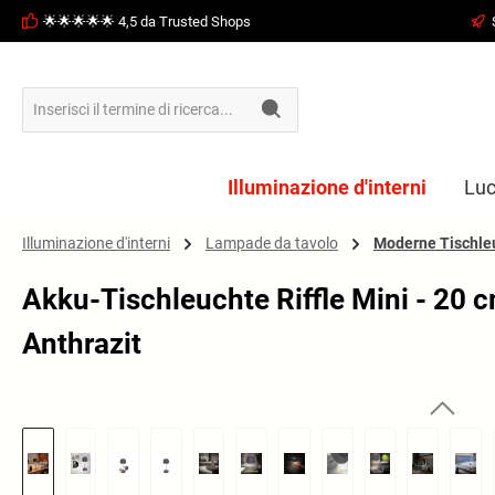
🌟🌟🌟🌟🌟 4,5 da Trusted Shops
ricerca
Passa alla navigazione principale
Illuminazione d'interni
Luc
Illuminazione d'interni
Lampade da tavolo
Moderne Tischle
Akku-Tischleuchte Riffle Mini - 20 
Anthrazit
Salta la galleria di immagini