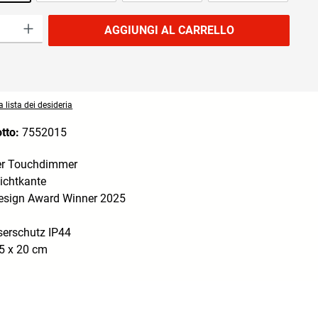
prodotto: inserisci la quantità desiderata o usa i pulsanti per aumentare o diminuire
AGGIUNGI AL CARRELLO
 lista dei desideria
otto:
7552015
er Touchdimmer
ichtkante
sign Award Winner 2025
serschutz IP44
5 x 20 cm