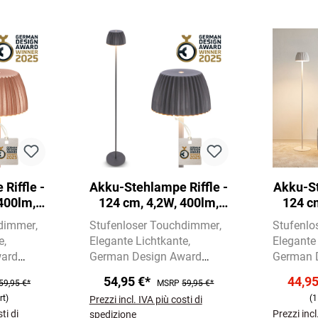
Riffle -
Akku-Stehlampe Riffle -
Akku-St
400lm,
124 cm, 4,2W, 400lm,
124 c
Dimmbar,
LED, Kabellos, Dimmbar,
LED, Ka
hdimmer
Stufenloser Touchdimmer
Stufenlo
farben
Touch, Anthrazit
T
e
Elegante Lichtkante
Elegante
ward
German Design Award
German 
Winner 2025
Winner 
54,95 €*
44,9
59,95 €*
MSRP
59,95 €*
rt)
(1
Prezzi incl. IVA più costi di
ti di
Prezzi incl
spedizione