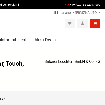
ti per 30 giorni
+49 (0291) 952993 650
Italiano
SERVIZI/AIUTO
lator mit Licht
Akku-Deals!
Briloner Leuchten GmbH & Co. KG
r, Touch,
5 €*