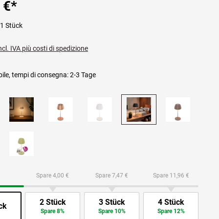
 €
*
1 Stück
ncl. IVA più costi di spedizione
ile, tempi di consegna: 2-3 Tage
Spare 4,00 €
Spare 7,47 €
Spare 11,96 €
2 Stück
3 Stück
4 Stück
ck
Spare 8%
Spare 10%
Spare 12%