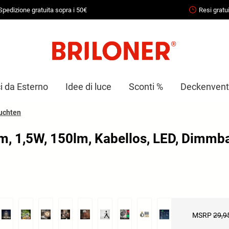
Spedizione gratuita sopra i 50€
Resi gratui
i da Esterno
Idee di luce
Sconti %
Deckenventi
uchten
cm, 1,5W, 150lm, Kabellos, LED, Dimmba
MSRP
29,9