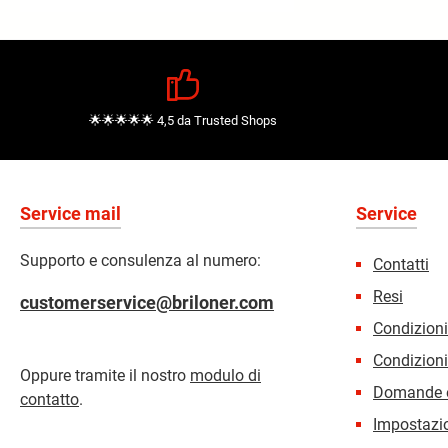
🌟🌟🌟🌟🌟 4,5 da Trusted Shops
Service mail
Service
Supporto e consulenza al numero:
Contatti
Resi
customerservice@briloner.com
Condizion
Condizioni
Oppure tramite il nostro
modulo di
Domande e
contatto
.
Impostazio