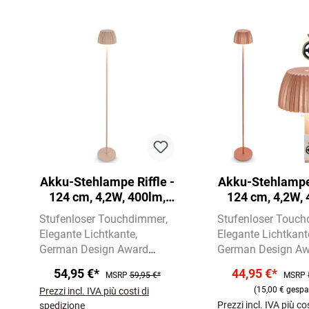
Salta la galleria dei prodotti
Akku-Stehlampe Riffle -
Akku-Stehlampe 
124 cm, 4,2W, 400lm,
124 cm, 4,2W, 
Kabellos, LED, Dimmbar,
Kabellos, LED, 
Stufenloser Touchdimmer
Stufenloser Touc
Touch, Beige
Touch, Kupfer
Elegante Lichtkante
Elegante Lichtkant
German Design Award
German Design A
Winner 2025
Winner 2025
54,95 €*
44,95 €*
MSRP
59,95 €*
MSRP
(15,00 € gespa
Prezzi incl. IVA più costi di
Prezzi incl. IVA più cos
spedizione