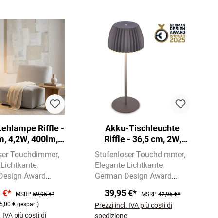
ehlampe Riffle -
Akku-Tischleuchte
m, 4,2W, 400lm,
Riffle - 36,5 cm, 2W,
bellos, Dimmbar,
200lm, kabellos, LED,
ser Touchdimmer
Stufenloser Touchdimmer
ouch, Weiß
Dimmbar, Touch,
 Lichtkante
Elegante Lichtkante
Anthrazit
Design Award
German Design Award
2025
Winner 2025
5 €*
39,95 €*
MSRP
59,95 €*
MSRP
42,95 €*
5,00 € gespart)
Prezzi incl. IVA più costi di
. IVA più costi di
spedizione