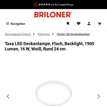
nuto principale
🌟🌟🌟🌟🌟 4,5 da Trusted Shops
Navigation
Illuminazione d'interni
Plafoniere
Flache LED Deckenleuchten
Tava LED Deckenlampe, Flach, Backlight, 1900
Lumen, 16 W, Weiß, Rund 24 cm
Salta la galleria di immagini