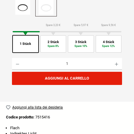
Spare 3,20 €
Spare 5,97 €
Spare 9,56 €
2 Stück
3 Stück
4 Stück
1 Stück
Spare 8%
Spare 10%
Spare 12%
Quantità del prodotto: inserisci la quantità desiderata o usa i pulsanti per aumentare o diminuire
AGGIUNGI AL CARRELLO
Aggiungi alla lista dei desideria
Codice prodotto:
7515416
Flach
Indirektes Licht