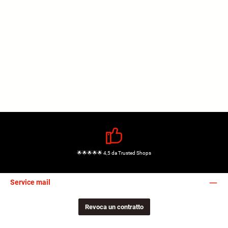
🌟🌟🌟🌟🌟 4,5 da Trusted Shops
Service mail
Revoca un contratto