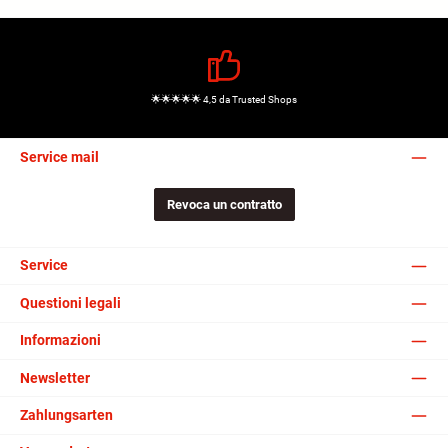
🌟🌟🌟🌟🌟 4,5 da Trusted Shops
Service mail
Revoca un contratto
Service
Questioni legali
Informazioni
Newsletter
Zahlungsarten