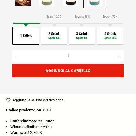
Spare 1,20 €
Spare 2,88 €
Spare 4,76 €
2 Stück
3 Stück
4 Stück
1 Stück
Spare 5%
Spare 8%
Spare 10%
Quantità del prodotto: inserisci la quantità desiderata o usa i pulsanti per aumentare o diminuire
AGGIUNGI AL CARRELLO
Aggiungi alla lista dei desideria
Codice prodotto:
7461010
Stufendimmbar via Touch
Wiederaufladbarer Akku
Warmweiß 2.700K