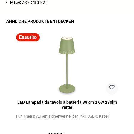
Maße: 7 x 7 cm (HxD)
ÄHNLICHE PRODUKTE ENTDECKEN
Salta la galleria dei prodotti
Esaurito
LED Lampada da tavolo a batteria 38 cm 2,6W 280lm
verde
Für Innen & Außen
Höhenverstellbar
inkl. USB-C Kabel