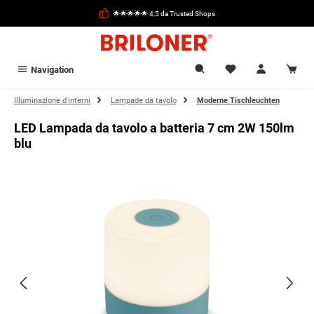
nuto principale
🌟🌟🌟🌟🌟 4,5 da Trusted Shops
Navigation
Illuminazione d'interni
Lampade da tavolo
Moderne Tischleuchten
LED Lampada da tavolo a batteria 7 cm 2W 150lm
blu
Salta la galleria di immagini