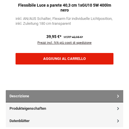
Flessibile Luce a parete 40,3 cm 1xGU10 5W 400lm
nero
inkl. AN/AUS Schalter
Flexarm für individuelle Lichtposition
inkl. Zuleitung 180 cm transparent
39,95 €*
MSRP
42,95 €*
Prezzi incl. IVA più costi di spedizione
AGGIUNGI AL CARRELLO
Descrizione
Produkteigenschaften
Datenblätter