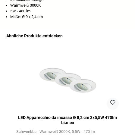
Warmweiß 3000K
5W - 460 lm
Maße: Ø 9 x 2,4 cm
Ähnliche Produkte entdecken
Salta la galleria dei prodotti
LED Apparecchio da incasso Ø 8,2 cm 3x5,5W 470lm
bianco
Schwenkbar
Warmweiß 3000K
5,5W - 470 lm