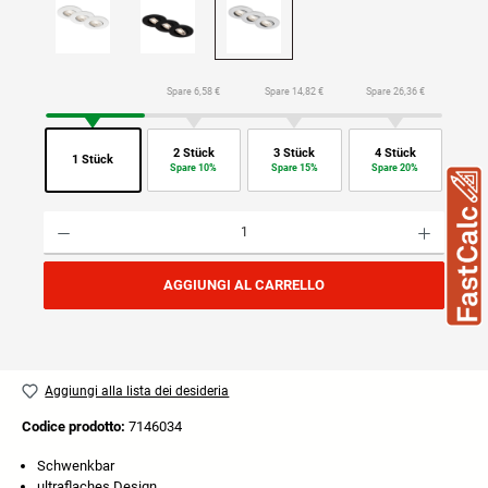
Spare 6,58 €
Spare 14,82 €
Spare 26,36 €
2 Stück
3 Stück
4 Stück
1 Stück
Spare 10%
Spare 15%
Spare 20%
Quantità del prodotto: inserisci la quantità desiderata o usa i pulsanti per aumentare o diminuire
AGGIUNGI AL CARRELLO
Aggiungi alla lista dei desideria
Codice prodotto:
7146034
Schwenkbar
ultraflaches Design