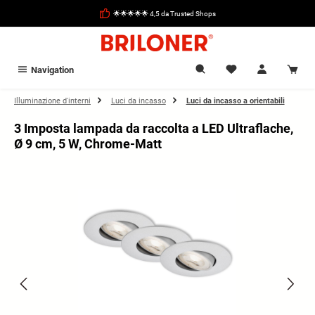
nuto principale
🌟🌟🌟🌟🌟 4,5 da Trusted Shops
Navigation
Illuminazione d'interni
Luci da incasso
Luci da incasso a orientabili
3 Imposta lampada da raccolta a LED Ultraflache,
Ø 9 cm, 5 W, Chrome-Matt
Salta la galleria di immagini