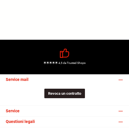
🌟🌟🌟🌟🌟 4,5 da Trusted Shops
Service mail
Revoca un contratto
Service
Questioni legali