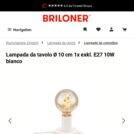
nuto principale
🌟🌟🌟🌟🌟 4,5 da Trusted Shops
Navigation
Illuminazione d'interni
Lampade da tavolo
Lampade da comodino
Lampada da tavolo Ø 10 cm 1x exkl. E27 10W
bianco
Salta la galleria di immagini