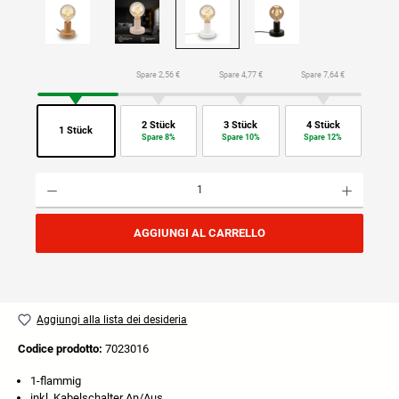
Spare 2,56 €
Spare 4,77 €
Spare 7,64 €
2 Stück
3 Stück
4 Stück
1 Stück
Spare 8%
Spare 10%
Spare 12%
Quantità del prodotto: inserisci la quantità desiderata o usa i pulsanti per aumentare o diminuire
AGGIUNGI AL CARRELLO
Aggiungi alla lista dei desideria
Codice prodotto:
7023016
1-flammig
inkl. Kabelschalter An/Aus