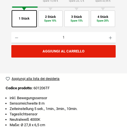
Spare 10,98 €
Spare 24,72 €
Spare 43,96 €
2 Stück
3 Stück
4 Stück
1 Stück
Spare 10%
Spare 15%
Spare 20%
Quantità del prodotto: inserisci la quantità desiderata o usa i pulsanti per aumentare o diminuire
AGGIUNGI AL CARRELLO
Aggiungi alla lista dei desideria
Codice prodotto:
601206TF
inkl. Bewegungssensor
Sensorreichweite 8 m
Zeiteinstellung 5 sek., 1min., 3min., 10min.
Tageslichtsensor
Neutralweiß 4000K
Maße: Ø 27,8 x 6,5 cm