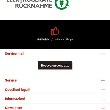
🌟🌟🌟🌟🌟 4,5 da Trusted Shops
Service mail
Revoca un contratto
Service
Questioni legali
Informazioni
Newsletter