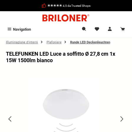
nuto principale
🌟🌟🌟🌟🌟 4,5 da Trusted Shops
Navigation
Illuminazione d'interni
Plafoniere
Runde LED Deckenleuchten
TELEFUNKEN LED Luce a soffitto Ø 27,8 cm 1x
15W 1500lm bianco
Salta la galleria di immagini