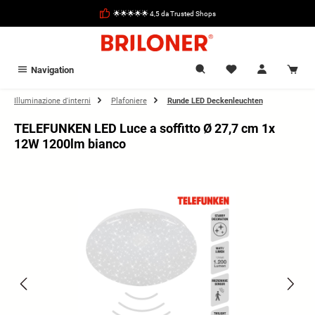
nuto principale
🌟🌟🌟🌟🌟 4,5 da Trusted Shops
Navigation
Illuminazione d'interni
Plafoniere
Runde LED Deckenleuchten
TELEFUNKEN LED Luce a soffitto Ø 27,7 cm 1x
12W 1200lm bianco
Salta la galleria di immagini