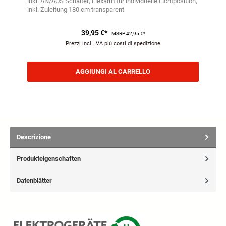
inkl. AN/AUS Schalter
Flexarm für individuelle Lichtposition
inkl. Zuleitung 180 cm transparent
39,95 €*
MSRP
42,95 €*
Prezzi incl. IVA più costi di spedizione
AGGIUNGI AL CARRELLO
Descrizione
Produkteigenschaften
Datenblätter