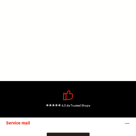
🌟🌟🌟🌟🌟 4,5 da Trusted Shops
Service mail