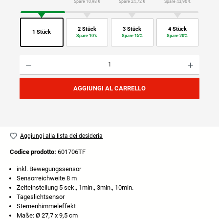
Spare 10,98 €
Spare 24,72 €
Spare 43,96 €
2 Stück
3 Stück
4 Stück
1 Stück
Spare 10%
Spare 15%
Spare 20%
Quantità del prodotto: inserisci la quantità desiderata o usa i pulsanti per aumentare o diminuire
AGGIUNGI AL CARRELLO
Aggiungi alla lista dei desideria
Codice prodotto:
601706TF
inkl. Bewegungssensor
Sensorreichweite 8 m
Zeiteinstellung 5 sek., 1min., 3min., 10min.
Tageslichtsensor
Sternenhimmeleffekt
Maße: Ø 27,7 x 9,5 cm