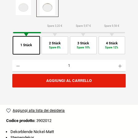
Spare 3,20 €
Spare 5,97 €
Spare 9,56 €
2 Stück
3 Stück
4 Stück
1 Stück
Spare 8%
Spare 10%
Spare 12%
Quantità del prodotto: inserisci la quantità desiderata o usa i pulsanti per aumentare o diminuire
AGGIUNGI AL CARRELLO
Aggiungi alla lista dei desideria
Codice prodotto:
3902012
Dekorblende Nickel-Matt
Sternendekor