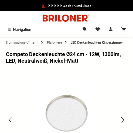
nuto principale
🌟🌟🌟🌟🌟 4,5 da Trusted Shops
Navigation
Illuminazione d'interni
Plafoniere
LED Deckenleuchten Kinderzimmer
Competo Deckenleuchte Ø24 cm - 12W, 1300lm,
LED, Neutralweiß, Nickel-Matt
Salta la galleria di immagini