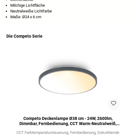
Milchige Lichtfläche
Neutralweiße Lichtfarbe
Maße: Ø24 x 6 cm
Die Competo Serie
Salta la galleria dei prodotti
Competo Deckenlampe Ø38 cm - 24W, 2600lm,
Dimmbar, Fernbedienung, CCT Warm-Neutralweiß,
Anthrazit
CCT Farbtemperatursteuerung
Fernbedienung
Dekorblende