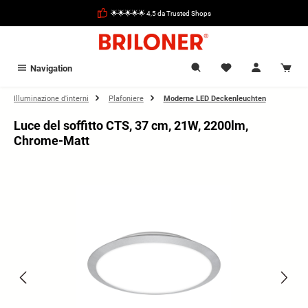
nuto principale
🌟🌟🌟🌟🌟 4,5 da Trusted Shops
Navigation
Illuminazione d'interni
Plafoniere
Moderne LED Deckenleuchten
Luce del soffitto CTS, 37 cm, 21W, 2200lm,
Chrome-Matt
Salta la galleria di immagini