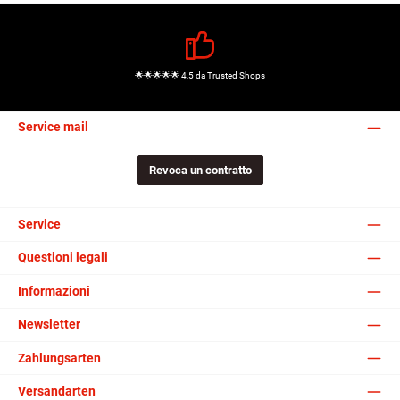
🌟🌟🌟🌟🌟 4,5 da Trusted Shops
Service mail
Revoca un contratto
Service
Questioni legali
Informazioni
Newsletter
Zahlungsarten
Versandarten