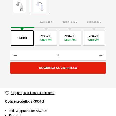
Spare 5,38 €
Spare 12,12 €
Spare 21,56 €
2 Stück
3 Stück
4 Stück
1 Stück
Spare 10%
Spare 15%
Spare 20%
Quantità del prodotto: inserisci la quantità desiderata o usa i pulsanti per aumentare o diminuire
AGGIUNGI AL CARRELLO
Aggiungi alla lista dei desideria
Codice prodotto:
2739016P
inkl. Wippschalter AN/AUS
Flexarm