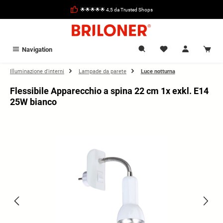
nuto principale
🌟🌟🌟🌟🌟 4,5 da Trusted Shops
Navigation
Illuminazione d'interni
Lampade da parete
Luce notturna
Flessibile Apparecchio a spina 22 cm 1x exkl. E14
25W bianco
Salta la galleria di immagini