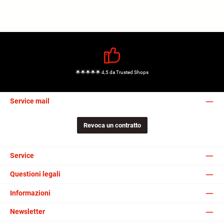
🌟🌟🌟🌟🌟 4,5 da Trusted Shops
Service mail
Revoca un contratto
Service
Questioni legali
Informazioni
Newsletter