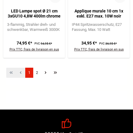
LED Lampe spot Ø 21 cm
Applique murale 10 cm 1x
3xGU10 4,8W 400lm chrome
exkl. E27 max. 10W noir
3-flammig
Strahler dreh- und
IP44 Spritzwasserschutz
E27
schwenkbar
Warmweiß 3000K
Fassung
Max. 10 Watt
74,95 €*
34,95 €*
PVC
94,95 €*
PVC
36,95 €*
Prix TTC, frais de livraison en sus
Prix TTC, frais de livraison en sus
Page
Page
1
2