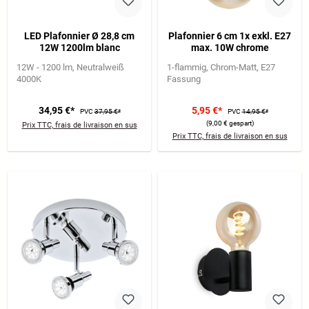
LED Plafonnier Ø 28,8 cm
Plafonnier 6 cm 1x exkl. E27
12W 1200lm blanc
max. 10W chrome
12W - 1200 lm
Neutralweiß
1-flammig
Chrom-Matt
E27
4000K
Fassung
34,95 €*
5,95 €*
PVC
37,95 €*
PVC
14,95 €*
(9,00 € gespart)
Prix TTC, frais de livraison en sus
Prix TTC, frais de livraison en sus