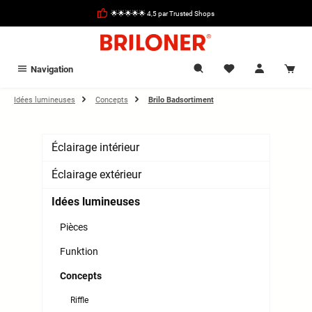
tenu principal
🌟🌟🌟🌟🌟 4,5 par Trusted Shops
Navigation
Idées lumineuses
Concepts
Brilo Badsortiment
Éclairage intérieur
Éclairage extérieur
Idées lumineuses
Pièces
Funktion
Concepts
Riffle