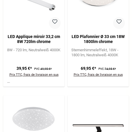
LED Applique miroir 33,2 cm
LED Plafonnier Ø 33 cm 18W
8W 720lm chrome
1800lm chrome
8W - 720 lm
Neutralweiß 4000K
Sternenhimmeleffekt
18W -
1800 lm
Neutralweiß 4000K
39,95 €*
69,95 €*
PVC
49,95 €*
PVC
74,95 €*
Prix TTC, frais de livraison en sus
Prix TTC, frais de livraison en sus