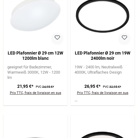
LED Plafonnier Ø 29 cm 12W
LED Plafonnier Ø 29 cm 19W
1200lm blanc
2400lm noir
geeignet für Badezimmer
19W - 2400 lm
Neutralweiß
Warmweiß 3000K
12W - 1200
4000K
Ultraflaches Design
lm
21,95 €*
26,95 €*
PVC
24,95 €*
PVC
32,95 €*
Prix TTC, frais de livraison en sus
Prix TTC, frais de livraison en sus