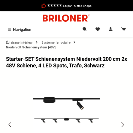
tenu principal
🌟🌟🌟🌟🌟 4,5 par Trusted Shops
Navigation
Éclairage intérieur
Système ferroviaire
Niedervolt Schienensystem [48V]
Starter-SET Schienensystem Niedervolt 200 cm 2x
48V Schiene, 4 LED Spots, Trafo, Schwarz
Ignorer la galerie d'images