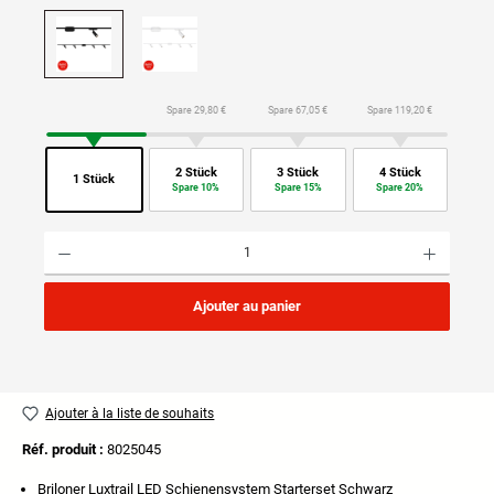
Spare 29,80 €
Spare 67,05 €
Spare 119,20 €
2 Stück
3 Stück
4 Stück
1 Stück
Spare 10%
Spare 15%
Spare 20%
Quantité de produit : Entrez la quantité souhaitée ou utilisez les boutons pour augmenter ou di
Ajouter au panier
Ajouter à la liste de souhaits
Réf. produit :
8025045
Briloner Luxtrail LED Schienensystem Starterset Schwarz