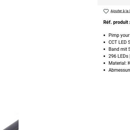
Ajouter à la 
Réf. produit 
Pimp your
CCT LED St
Band mit S
296 LEDs 
Material: 
Abmessung