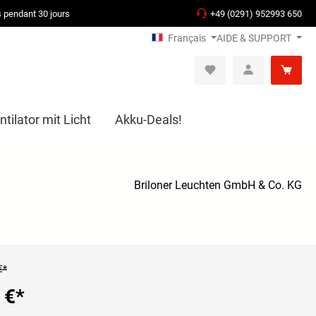
s pendant 30 jours
+49 (0291) 952993 650
Français
AIDE & SUPPORT
tilator mit Licht
Akku-Deals!
Briloner Leuchten GmbH & Co. KG
€*
 €
*