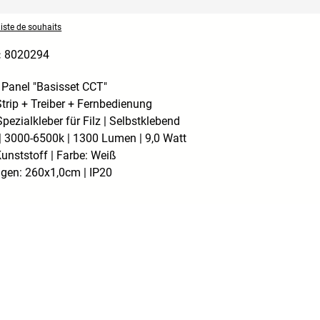
liste de souhaits
:
8020294
 Panel "Basisset CCT"
rip + Treiber + Fernbedienung
pezialkleber für Filz | Selbstklebend
| 3000-6500k | 1300 Lumen | 9,0 Watt
Kunststoff | Farbe: Weiß
en: 260x1,0cm | IP20