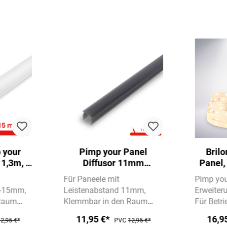
 your
Pimp your Panel
Bril
 1,3m, A
Diffusor 11mm
Panel,
errer,
Spaltbreite - für
LED St
Für Paneele mit
Pimp you
Wandpaneele,
chaud
4-15mm
Leistenabstand 11mm
Erweiter
Klemmbar, Kürzbar,
 Raum
Klemmbar in den Raum
Für Betri
dunkle Rauchoptik
ten
zwischen den Leisten
Für
8018147 
11,95 €*
16,9
2,95 €*
PVC
12,95 €*
die Installation von LED
Strip + 