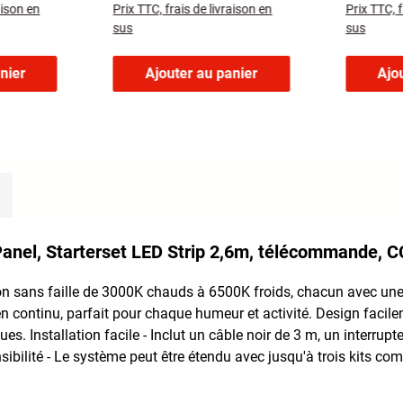
aison en
Prix TTC, frais de livraison en
Prix TTC, f
Stripes auf dem Paneel
sus
sus
nier
Ajouter au panier
Ajo
 Panel, Starterset LED Strip 2,6m, télécommande, C
 sans faille de 3000K chauds à 6500K froids, chacun avec une lu
 en continu, parfait pour chaque humeur et activité. Design facile
 Installation facile - Inclut un câble noir de 3 m, un interrupte
bilité - Le système peut être étendu avec jusqu'à trois kits comp