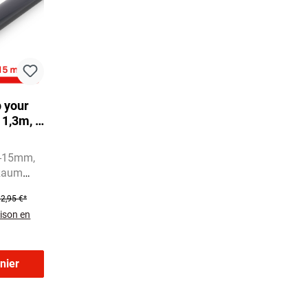
 your
 1,3m, A
errer,
 fumé
4-15mm
 Raum
ten
2,95 €*
aison en
nier