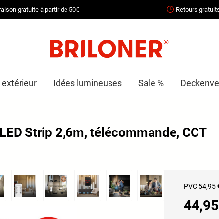
raison gratuite à partir de 50€
Retours gratuit
 extérieur
Idées lumineuses
Sale %
Deckenven
t LED Strip 2,6m, télécommande, CCT
PVC
54,95 
44,95