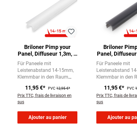
Briloner Pimp your
Briloner Pimp
Panel, Diffuseur 1,3m, A
Panel, Diffuseur
raccourcir, A serrer,
raccourcir, A s
Für Paneele mit
Für Paneele mit
Blanc
aspect verre
Leistenabstand 14-15mm
Leistenabstand 1
Klemmbar in den Raum
Klemmbar in den
zwischen den Leisten
zwischen den Leis
11,95 €*
11,95 €*
PVC
12,95 €*
PVC
1
Abmessungen:
Abmessungen:
Prix TTC, frais de livraison en
Prix TTC, frais de livr
130x2,0x1,0cm
130x2,0x1,0cm
sus
sus
Ajouter au panier
Ajouter au pa