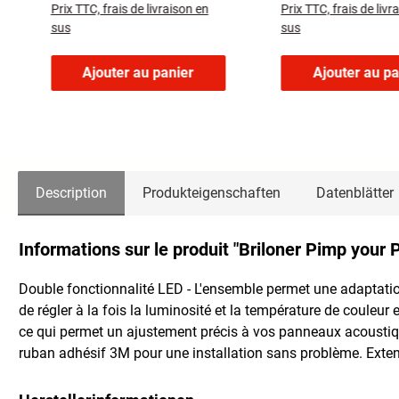
Prix TTC, frais de livraison en
Prix TTC, frais de livr
130x2,0x1,0cm
130x2,0x1,0cm
sus
sus
Ajouter au panier
Ajouter au pa
Description
Produkteigenschaften
Datenblätter
Informations sur le produit "Briloner Pimp your
Double fonctionnalité LED - L'ensemble permet une adaptation
de régler à la fois la luminosité et la température de couleur
ce qui permet un ajustement précis à vos panneaux acoustiques.
ruban adhésif 3M pour une installation sans problème. Extensi