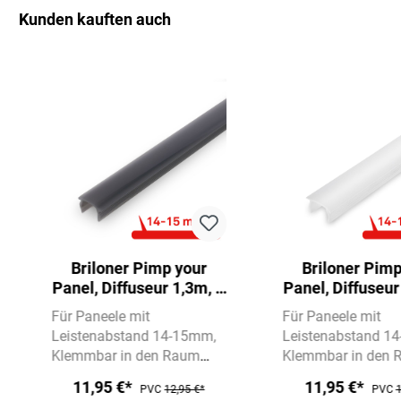
Kunden kauften auch
Ignorer la galerie de produits
Briloner Pimp your
Briloner Pimp
Panel, Diffuseur 1,3m, A
Panel, Diffuseur
raccourcir, A serrer,
raccourcir, A s
Für Paneele mit
Für Paneele mit
aspect verre fumé
Blanc
Leistenabstand 14-15mm
Leistenabstand 1
Klemmbar in den Raum
Klemmbar in den
zwischen den Leisten
zwischen den Leis
11,95 €*
11,95 €*
PVC
12,95 €*
PVC
1
Abmessungen:
Abmessungen: