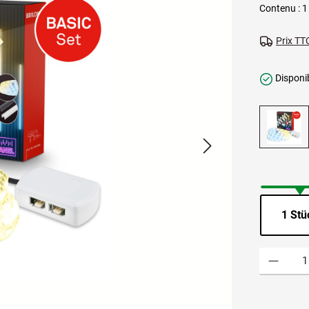
Contenu :
1
Prix TTC
Disponib
1 Stü
Quantité de p