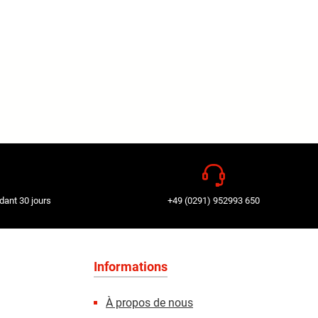
dant 30 jours
+49 (0291) 952993 650
Informations
À propos de nous