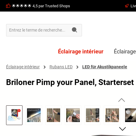
🌟🌟🌟🌟🌟 4,5 par Trusted Shops
Liv
recherche
Passer à la navigation principale
Éclairage intérieur
Éclairage
Éclairage intérieur
Rubans LED
LED für Akustikpaneele
Briloner Pimp your Panel, Starterse
Ignorer la galerie d'images