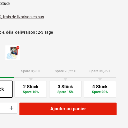
 Stück
, frais de livraison en sus
le, délai de livraison : 2-3 Tage
Spare 8,98 €
Spare 20,22 €
Spare 35,96 €
2 Stück
3 Stück
4 Stück
ck
Spare 10%
Spare 15%
Spare 20%
roduit : Entrez la quantité souhaitée ou utilisez les boutons pour augmenter ou dimi
Ajouter au panier