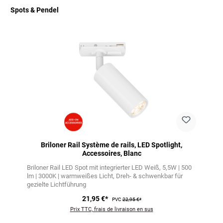
Spots & Pendel
Ignorer la galerie de produits
Briloner Rail Système de rails, LED Spotlight,
Accessoires, Blanc
Briloner Rail LED Spot mit integrierter LED Weiß
5,5W | 500
lm | 3000K | warmweißes Licht
Dreh- & schwenkbar für
gezielte Lichtführung
21,95 €*
PVC
22,95 €*
Prix TTC, frais de livraison en sus