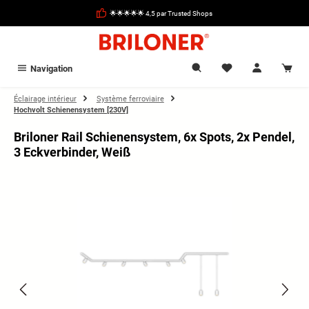
tenu principal
🌟🌟🌟🌟🌟 4,5 par Trusted Shops
Navigation
Éclairage intérieur
Système ferroviaire
Hochvolt Schienensystem [230V]
Briloner Rail Schienensystem, 6x Spots, 2x Pendel,
3 Eckverbinder, Weiß
Ignorer la galerie d'images