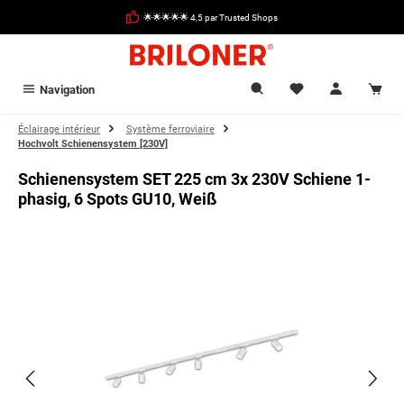
tenu principal
🌟🌟🌟🌟🌟 4,5 par Trusted Shops
Navigation
Éclairage intérieur
Système ferroviaire
Hochvolt Schienensystem [230V]
Schienensystem SET 225 cm 3x 230V Schiene 1-
phasig, 6 Spots GU10, Weiß
Ignorer la galerie d'images