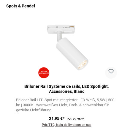
Spots & Pendel
Ignorer la galerie de produits
Briloner Rail Système de rails, LED Spotlight,
Accessoires, Blanc
Briloner Rail LED Spot mit integrierter LED Weiß
5,5W | 500
lm | 3000K | warmweißes Licht
Dreh- & schwenkbar für
gezielte Lichtführung
21,95 €*
PVC
22,95 €*
Prix TTC, frais de livraison en sus