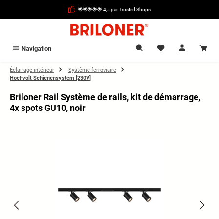
tenu principal
🌟🌟🌟🌟🌟 4,5 par Trusted Shops
Navigation
Éclairage intérieur
Système ferroviaire
Hochvolt Schienensystem [230V]
Briloner Rail Système de rails, kit de démarrage,
4x spots GU10, noir
Ignorer la galerie d'images