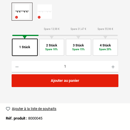
Spare 13,98 €
Spare 31,47 €
Spare 55,96 €
2 Stück
3 Stück
4 Stück
1 Stück
Spare 10%
Spare 15%
Spare 20%
Quantité de produit : Entrez la quantité souhaitée ou utilisez les boutons pour augmenter ou di
Ajouter au panier
Ajouter à la liste de souhaits
Réf. produit :
8000045