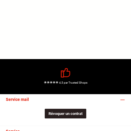
🌟🌟🌟🌟🌟 4,5 par Trusted Shops
Service mail
Révoquer un contrat