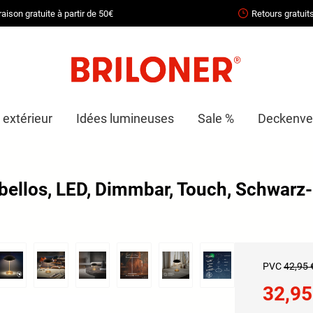
raison gratuite à partir de 50€
Retours gratuit
 extérieur
Idées lumineuses
Sale %
Deckenven
abellos, LED, Dimmbar, Touch, Schwar
PVC
42,95 
32,95