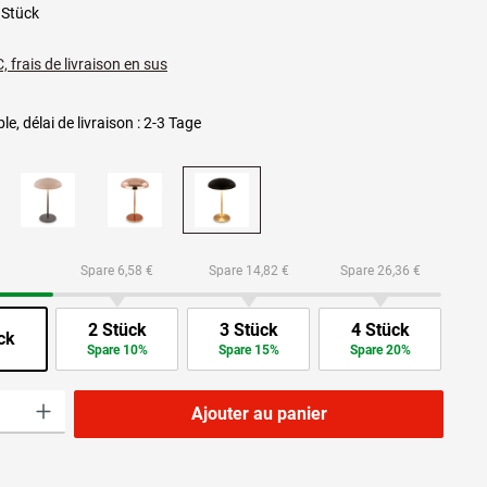
 Stück
, frais de livraison en sus
le, délai de livraison : 2-3 Tage
Spare 6,58 €
Spare 14,82 €
Spare 26,36 €
2 Stück
3 Stück
4 Stück
ck
Spare 10%
Spare 15%
Spare 20%
roduit : Entrez la quantité souhaitée ou utilisez les boutons pour augmenter ou dimi
Ajouter au panier