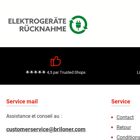
🌟🌟🌟🌟🌟 4,5 par Trusted Shops
L
Service mail
Service
Assistance et conseil au :
Contact
Retour
customerservice@briloner.com
Condition