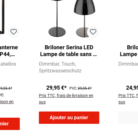
anterne
Briloner Serina LED
Bril
IP44,
Lampe de table sans fil
Lampe d
ineuse
IP44, intensité
IP4
abellos
Dimmbar
Touch
Dimmba
e, noir
lumineuse variable,
lumin
Spritzwasserschutz
tactile, noir-chrome
stati
29,95 €*
24,9
9,95 €*
PVC
39,95 €*
rt)
Prix TTC, frais de livraison en
Prix TTC, f
aison en
sus
sus
Ajouter au panier
nier