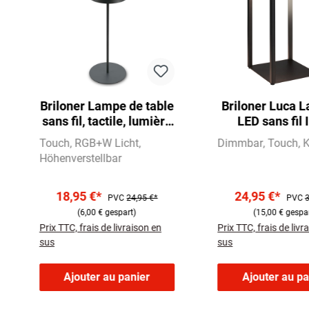
Briloner Lampe de table
Briloner Luca L
sans fil, tactile, lumière
LED sans fil 
multicolore RGB+W,
intensité lum
Touch
RGB+W Licht
Dimmbar
Touch
K
hauteur réglable
variable, tactil
Höhenverstellbar
18,95 €*
24,95 €*
PVC
24,95 €*
PVC
3
(6,00 € gespart)
(15,00 € gespa
Prix TTC, frais de livraison en
Prix TTC, frais de livr
sus
sus
Ajouter au panier
Ajouter au pa