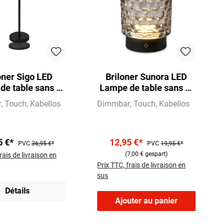
oner Sigo LED
Briloner Sunora LED
e table sans fil
Lampe de table sans fil
4, intensité
IP44, variateur, tactile,
r
Touch
Kabellos
Dimmbar
Touch
Kabellos
euse variable,
gris
on de recharge,
noir
5 €*
12,95 €*
PVC
36,95 €*
PVC
19,95 €*
(7,00 € gespart)
rais de livraison en
Prix TTC, frais de livraison en
sus
Détails
Ajouter au panier