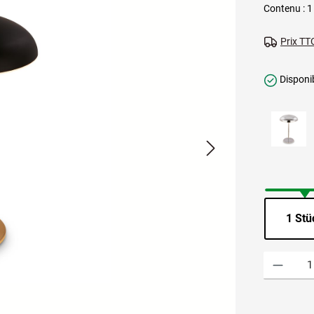
Contenu :
1
Prix TTC
Disponib
1 Stü
Quantité de p