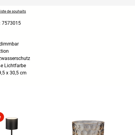
liste de souhaits
:
7573015
 dimmbar
tion
tzwasserschutz
 Lichtfarbe
,5 x 30,5 cm
e