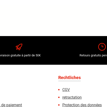
ivraison gratuite à partir de 50€
Retours gratuits pen
Rechtliches
CGV
retractation
s de paiement
Protection des données