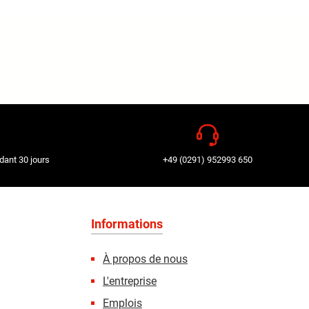
dant 30 jours
+49 (0291) 952993 650
Informations
À propos de nous
L'entreprise
Emplois