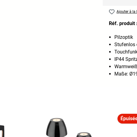
Ajouter à la 
Réf. produit 
Pilzoptik
Stufenlos
Touchfunk
IP44 Spri
Warmweiße
Maße: Ø19
Épuisé