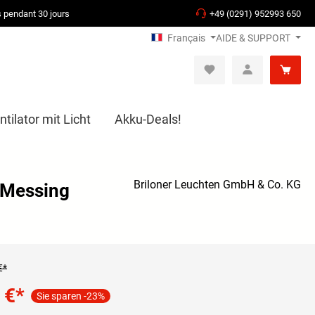
s pendant 30 jours
+49 (0291) 952993 650
Français
AIDE & SUPPORT
tilator mit Licht
Akku-Deals!
Briloner Leuchten GmbH & Co. KG
z-Messing
€*
 €
*
Sie sparen -23%