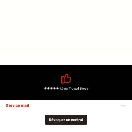
🌟🌟🌟🌟🌟 4,5 par Trusted Shops
Service mail
Révoquer un contrat