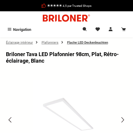
tenu principal
🌟🌟🌟🌟🌟 4,5 par Trusted Shops
Navigation
Éclairage intérieur
Plafonniers
Flache LED Deckenleuchten
Briloner Tava LED Plafonnier 98cm, Plat, Rétro-
éclairage, Blanc
Ignorer la galerie d'images