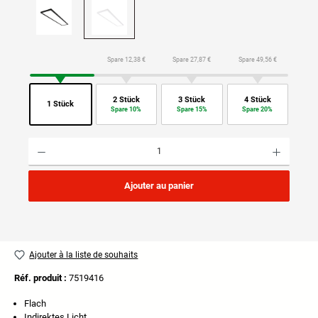
Spare 12,38 €
Spare 27,87 €
Spare 49,56 €
2 Stück
3 Stück
4 Stück
1 Stück
Spare 10%
Spare 15%
Spare 20%
Quantité de produit : Entrez la quantité souhaitée ou utilisez les boutons pour augmenter ou di
Ajouter au panier
Ajouter à la liste de souhaits
Réf. produit :
7519416
Flach
Indirektes Licht