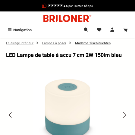
tenu principal
🌟🌟🌟🌟🌟 4,5 par Trusted Shops
Navigation
Éclairage intérieur
Lampes à poser
Moderne Tischleuchten
LED Lampe de table à accu 7 cm 2W 150lm bleu
Ignorer la galerie d'images