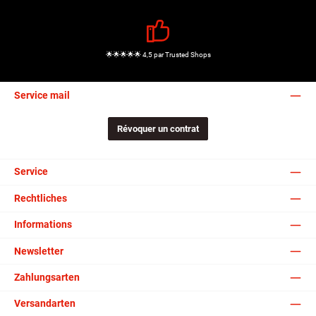
🌟🌟🌟🌟🌟 4,5 par Trusted Shops
Service mail
Révoquer un contrat
Service
Rechtliches
Informations
Newsletter
Zahlungsarten
Versandarten