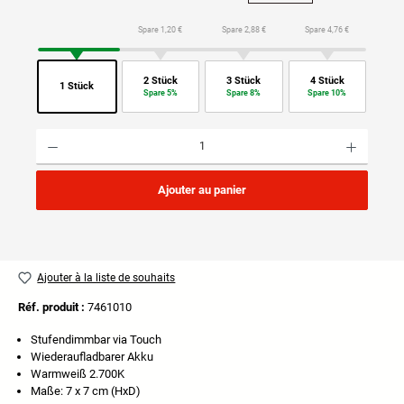
Spare 1,20 €
Spare 2,88 €
Spare 4,76 €
2 Stück
3 Stück
4 Stück
1 Stück
Spare 5%
Spare 8%
Spare 10%
Quantité de produit : Entrez la quantité souhaitée ou utilisez les boutons pour augmenter ou di
Ajouter au panier
Ajouter à la liste de souhaits
Réf. produit :
7461010
Stufendimmbar via Touch
Wiederaufladbarer Akku
Warmweiß 2.700K
Maße: 7 x 7 cm (HxD)