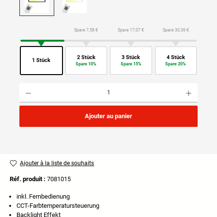
Spare 7,58 €
Spare 17,07 €
Spare 30,36 €
2 Stück
3 Stück
4 Stück
1 Stück
Spare 10%
Spare 15%
Spare 20%
Quantité de produit : Entrez la quantité souhaitée ou utilisez les boutons pour augmenter ou di
Ajouter au panier
Ajouter à la liste de souhaits
Réf. produit :
7081015
inkl. Fernbedienung
CCT-Farbtemperatursteuerung
Backlight Effekt