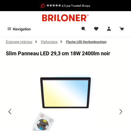
tenu principal
🌟🌟🌟🌟🌟 4,5 par Trusted Shops
Navigation
Éclairage intérieur
Plafonniers
Flache LED Deckenleuchten
Slim Panneau LED 29,3 cm 18W 2400lm noir
Ignorer la galerie d'images