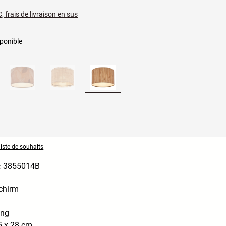
, frais de livraison en sus
ponible
liste de souhaits
:
3855014B
chirm
ung
 x 28 cm