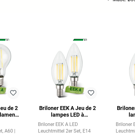
A
A
A
A
G
G
Jeu de 2
Briloner EEK A Jeu de 2
Brilone
ilament
lampes LED à
la
blanc
incandescence E14,
incan
D
Briloner EEK A LED
Briloner
60
lumière blanc chaud,
lumiè
et
A60 |
Leuchtmittel 2er Set
E14
Leuchtmit
bougie