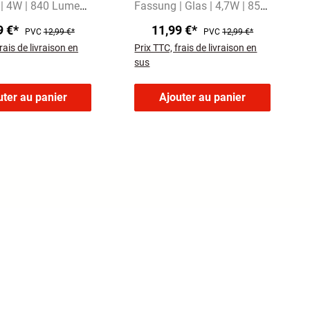
| 4W | 840 Lumen
Fassung | Glas | 4,7W | 850
es Licht mit
Lumen
Warmweißes Licht
9 €*
11,99 €*
PVC
12,99 €*
PVC
12,99 €*
vin
mit 3000 Kelvin
rais de livraison en
Prix TTC, frais de livraison en
sus
uter au panier
Ajouter au panier