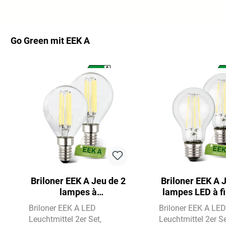
Go Green mit EEK A
Ignorer la galerie de produits
A
A
G
Briloner EEK A Jeu de 2
Briloner EEK A 
lampes à
lampes LED à f
incandescence LED E14,
E27, lumière 
Briloner EEK A LED
Briloner EEK A LE
lumière blanc chaud,
chaud, A
Leuchtmittel 2er Set
Leuchtmittel 2er S
gouttelette