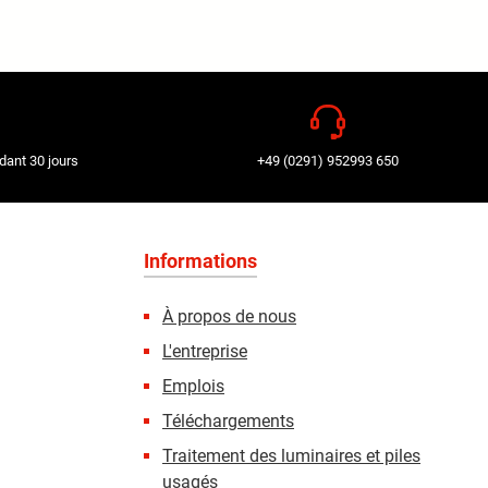
dant 30 jours
+49 (0291) 952993 650
Informations
À propos de nous
L'entreprise
Emplois
Téléchargements
Traitement des luminaires et piles
usagés