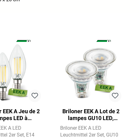
A
A
A
A
G
G
r EEK A Jeu de 2
Briloner EEK A Lot de 2
mpes LED à
lampes GU10 LED,
descence E14,
lumière blanc chaud,
 EEK A LED
Briloner EEK A LED
re blanc chaud,
verre
tel 2er Set
E14
Leuchtmittel 2er Set
GU10
bougie