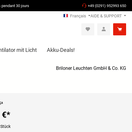
s pendant 30 jours
+49 (0291) 952993 650
Français
AIDE & SUPPORT
ilator mit Licht
Akku-Deals!
Briloner Leuchten GmbH & Co. KG
€*
 €
*
 Stück