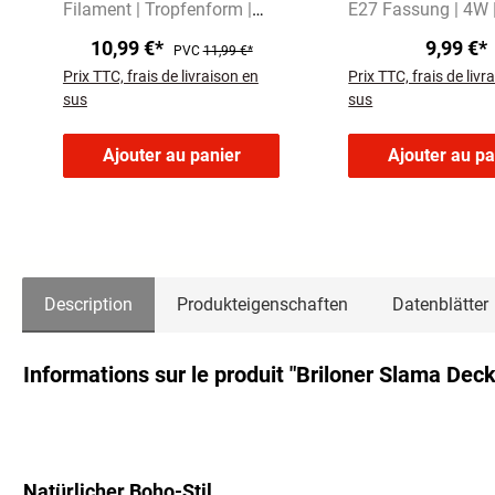
Filament | Tropfenform |
E27 Fassung | 4W 
E14 | 2,5W | 525 Lumen
Lumen
Warmweiße
10,99 €*
9,99 €*
PVC
11,99 €*
Warmweißes Licht mit
mit 2700 Kelvin
Prix TTC, frais de livraison en
Prix TTC, frais de livr
3000 Kelvin
sus
sus
Ajouter au panier
Ajouter au pa
Description
Produkteigenschaften
Datenblätter
Informations sur le produit "Briloner Slama De
Natürlicher Boho-Stil