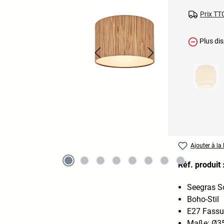
Prix TTC
Plus dis
Ajouter à la 
Réf. produit 
Seegras S
Boho-Stil
E27 Fass
Maße: Ø35