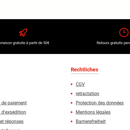
ivraison gratuite à partir de 50€
Retours gratuits pen
Rechtliches
CGV
retractation
s de paiement
Protection des données
 d'expédition
Mentions légales
et réponses
Barrierefreiheit