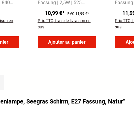
| 840
Fassung | 2,5W | 525
Fassung 
s Licht
Lumen
Warmweißes Licht
Warmweiß
10,99 €*
11,9
PVC
11,99 €*
mit 3000 Kelvin
3000 Kel
aison en
Prix TTC, frais de livraison en
Prix TTC, f
sus
sus
nier
Ajouter au panier
Ajo
ckenlampe, Seegras Schirm, E27 Fassung, Natur"