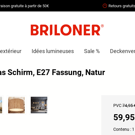
raison gratuite à partir de 50€
Retours gratuit
 extérieur
Idées lumineuses
Sale %
Deckenvent
s Schirm, E27 Fassung, Natur
PVC
74,95 
59,95
Contenu :
1