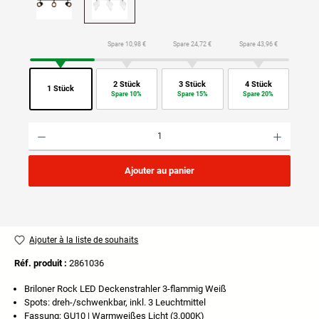
Spare 10,98 €
Spare 24,72 €
Spare 43,96 €
2 Stück
3 Stück
4 Stück
1 Stück
Spare 10%
Spare 15%
Spare 20%
Quantité de produit : Entrez la quantité souhaitée ou utilisez les boutons pour augmenter ou di
Ajouter au panier
Ajouter à la liste de souhaits
Réf. produit :
2861036
Briloner Rock LED Deckenstrahler 3-flammig Weiß
Spots: dreh-/schwenkbar, inkl. 3 Leuchtmittel
Fassung: GU10 | Warmweißes Licht (3.000K)