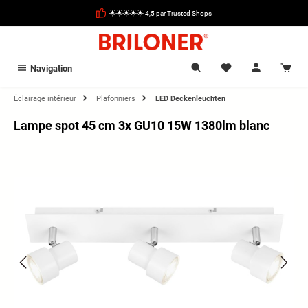
tenu principal
🌟🌟🌟🌟🌟 4,5 par Trusted Shops
Navigation
Éclairage intérieur
Plafonniers
LED Deckenleuchten
Lampe spot 45 cm 3x GU10 15W 1380lm blanc
Ignorer la galerie d'images