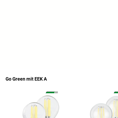
Go Green mit EEK A
Ignorer la galerie de produits
A
A
G