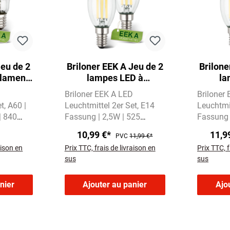
Jeu de 2
Briloner EEK A Jeu de 2
Brilone
ilament
lampes LED à
la
blanc
incandescence E14,
incan
D
Briloner EEK A LED
Briloner
60
lumière blanc chaud,
lumiè
et
A60 |
Leuchtmittel 2er Set
E14
Leuchtmit
bougie
| 840
Fassung | 2,5W | 525
Fassung 
s Licht
Lumen
Warmweißes Licht
Warmweiß
10,99 €*
11,9
PVC
11,99 €*
mit 3000 Kelvin
3000 Kel
aison en
Prix TTC, frais de livraison en
Prix TTC, f
sus
sus
nier
Ajouter au panier
Ajo