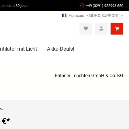
s pendant 30 jours
+49 (0291) 952993 650
Français
AIDE & SUPPORT
tilator mit Licht
Akku-Deals!
Briloner Leuchten GmbH & Co. KG
€*
 €
*