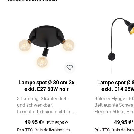
Ignorer la galerie de produits
Lampe spot Ø 30 cm 3x
Lampe spot Ø 
exkl. E27 60W noir
exkl. E14 25W
3-flammig
Strahler dreh-
Briloner Hygge LE
und schwenkbar
Bettleuchte Schwa
Leuchtmittel sind nicht im
Flexarm 50cm, Ein
Lieferumfang enthalten
Schalter, E14, ohn
49,95 €*
49,95 €*
PVC
59,95 €*
Leuchtmittel
Für
Prix TTC, frais de livraison en
Prix TTC, frais de livr
Schlafzimmer &