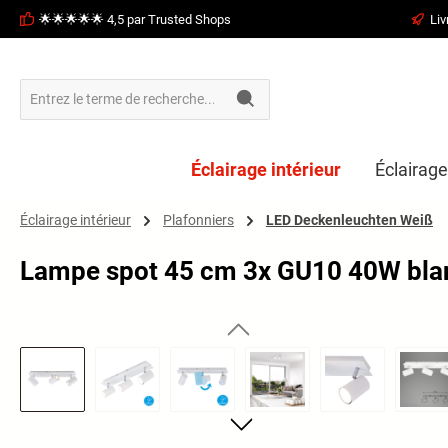
🌟🌟🌟🌟🌟 4,5 par Trusted Shops
Liv
recherche
Passer à la navigation principale
Éclairage intérieur
Éclairage
Éclairage intérieur
Plafonniers
LED Deckenleuchten Weiß
Lampe spot 45 cm 3x GU10 40W bla
Ignorer la galerie d'images