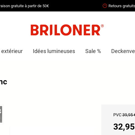
raison gratuite à partir de 50€
Retours gratuit
 extérieur
Idées lumineuses
Sale %
Deckenven
nc
PVC
39,95 
32,95