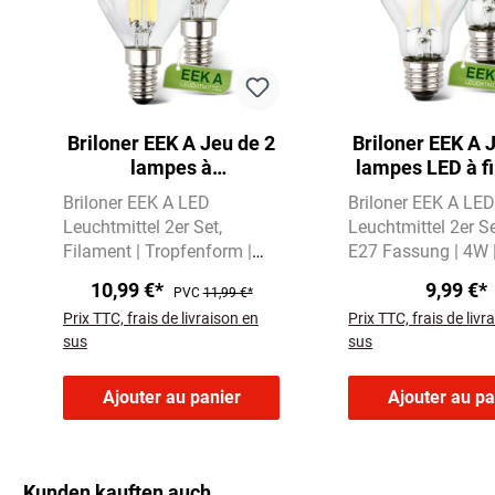
Briloner EEK A Jeu de 2
Briloner EEK A 
lampes à
lampes LED à f
incandescence LED E14,
E27, lumière 
Briloner EEK A LED
Briloner EEK A LE
lumière blanc chaud,
chaud, A
Leuchtmittel 2er Set
Leuchtmittel 2er S
gouttelette
Filament | Tropfenform |
E27 Fassung | 4W 
E14 | 2,5W | 525 Lumen
Lumen
Warmweiße
10,99 €*
9,99 €*
PVC
11,99 €*
Warmweißes Licht mit
mit 2700 Kelvin
Prix TTC, frais de livraison en
Prix TTC, frais de livr
3000 Kelvin
sus
sus
Ajouter au panier
Ajouter au pa
Kunden kauften auch