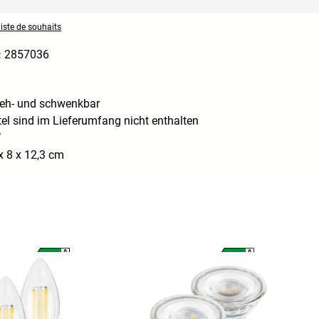
liste de souhaits
:
2857036
reh- und schwenkbar
el sind im Lieferumfang nicht enthalten
W
x 8 x 12,3 cm
A
A
A
A
G
G