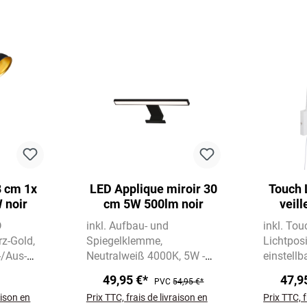
8 cm 1x
LED Applique miroir 30
Touch 
 noir
cm 5W 500lm noir
veil
GU10 
D
inkl. Aufbau- und
inkl. To
rz-Gold
Spiegelklemme
Lichtposi
-/Aus-
Neutralweiß 4000K
5W -
einstellb
e
500 lm
Schalter
49,95 €*
47,9
PVC
54,95 €*
aison en
Prix TTC, frais de livraison en
Prix TTC, f