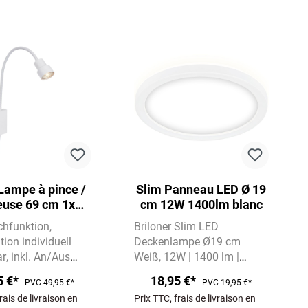
Lampe à pince /
Slim Panneau LED Ø 19
leuse 69 cm 1x
cm 12W 1400lm blanc
5W 400lm blanc
uchfunktion
Briloner Slim LED
tion individuell
Deckenlampe Ø19 cm
ar
inkl. An/Aus
Weiß
12W | 1400 lm |
4000K Neutralweiß
5 €*
18,95 €*
PVC
49,95 €*
PVC
19,95 €*
Indirekter Backlight-Effekt
rais de livraison en
Prix TTC, frais de livraison en
für angenehmes Raumlicht