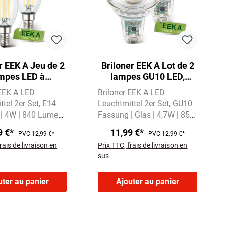
r EEK A Jeu de 2
Briloner EEK A Lot de 2
mpes LED à
lampes GU10 LED,
descence E14,
lumière blanc chaud,
 EEK A LED
Briloner EEK A LED
re blanc chaud,
verre
tel 2er Set
E14
Leuchtmittel 2er Set
GU10
bougie
| 4W | 840 Lumen
Fassung | Glas | 4,7W | 850
es Licht mit
Lumen
Warmweißes Licht
9 €*
11,99 €*
PVC
12,99 €*
PVC
12,99 €*
vin
mit 3000 Kelvin
rais de livraison en
Prix TTC, frais de livraison en
sus
uter au panier
Ajouter au panier