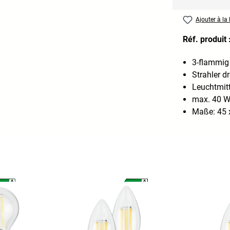
Ajouter à la 
Réf. produit 
3-flammig
Strahler d
Leuchtmitt
max. 40 
Maße: 45 
A
A
A
A
G
G