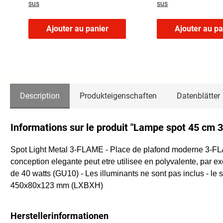
sus
sus
Lesebereich, Schut
Ajouter au panier
Ajouter au pa
Description
Produkteigenschaften
Datenblätter
Informations sur le produit "Lampe spot 45 cm 
Spot Light Metal 3-FLAME - Place de plafond moderne 3-FLAME 
conception elegante peut etre utilisee en polyvalente, par
de 40 watts (GU10) - Les illuminants ne sont pas inclus - le 
450x80x123 mm (LXBXH)
Herstellerinformationen