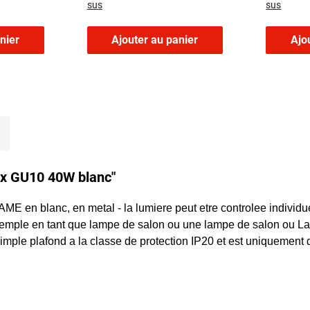
sus
sus
zart IP20
nier
Ajouter au panier
Ajo
3x GU10 40W blanc"
en blanc, en metal - la lumiere peut etre controlee individuell
 exemple en tant que lampe de salon ou une lampe de salon ou 
simple plafond a la classe de protection IP20 et est uniquement d