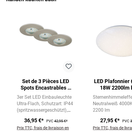
Ignorer la galerie de produits
Set de 3 Pièces LED
LED Plafonnier
Spots Encastrables Ø
18W 2200lm 
7,5 cm 3x5W 400lm
3er Set LED Einbauleuchte
Sternenhimmeleffe
nickel mat
Ultra-Flach
Schutzart: IP44
Neutralweiß 4000
(spritzwassergeschützt)
2200 lm
4,8W | 400 lm | 3.000K
36,95 €*
27,95 €*
PVC
42,95 €*
PVC
3
Warmweiße Lichtfarbe
Prix TTC, frais de livraison en
Prix TTC, frais de livr