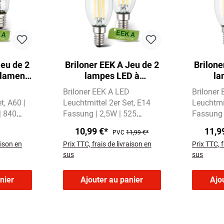
Jeu de 2
Briloner EEK A Jeu de 2
Brilone
ilament
lampes LED à
la
blanc
incandescence E14,
incan
D
Briloner EEK A LED
Briloner
60
lumière blanc chaud,
lumiè
et
A60 |
Leuchtmittel 2er Set
E14
Leuchtmit
bougie
| 840
Fassung | 2,5W | 525
Fassung 
s Licht
Lumen
Warmweißes Licht
Warmweiß
10,99 €*
11,9
PVC
11,99 €*
mit 3000 Kelvin
3000 Kel
aison en
Prix TTC, frais de livraison en
Prix TTC, f
sus
sus
nier
Ajouter au panier
Ajo