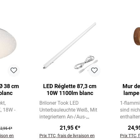
 Ø 38 cm
LED Réglette 87,3 cm
Mur de
blanc
10W 1100lm blanc
lampe 
cm, m
kt
Briloner Took LED
1-flamm
K
18W -
Unterbauleuchte Weiß
Mit
sind nic
integriertem An-/Aus-
enthalte
Schalter
10W | 1100
und sch
21,95 €*
24,9
2,95 €*
Lumen | Neutralweiß 4000K
aison en
Prix TTC, frais de livraison en
Prix TTC, f