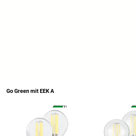
Go Green mit EEK A
Ignorer la galerie de produits
A
A
G