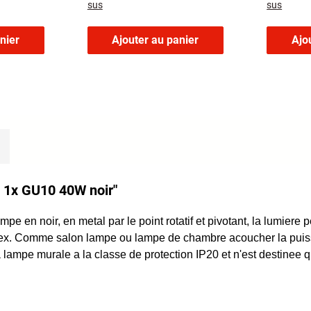
sus
sus
nier
Ajouter au panier
Ajo
m 1x GU10 40W noir"
en noir, en metal par le point rotatif et pivotant, la lumiere p
 par ex. Comme salon lampe ou lampe de chambre acoucher la pui
 La lampe murale a la classe de protection IP20 et n'est destine