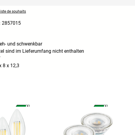
liste de souhaits
:
2857015
reh- und schwenkbar
el sind im Lieferumfang nicht enthalten
W
 8 x 12,3
A
A
A
A
G
G