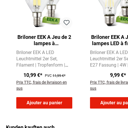
Briloner EEK A Jeu de 2
Briloner EEK A 
lampes à
lampes LED à f
incandescence LED E14,
E27, lumière 
Briloner EEK A LED
Briloner EEK A LE
lumière blanc chaud,
chaud, A
Leuchtmittel 2er Set
Leuchtmittel 2er S
gouttelette
Filament | Tropfenform |
E27 Fassung | 4W 
E14 | 2,5W | 525 Lumen
Lumen
Warmweiße
10,99 €*
9,99 €*
PVC
11,99 €*
Warmweißes Licht mit
mit 2700 Kelvin
Prix TTC, frais de livraison en
Prix TTC, frais de livr
3000 Kelvin
sus
sus
Ajouter au panier
Ajouter au pa
Kunden kauften auch