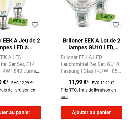
r EEK A Jeu de 2
Briloner EEK A Lot de 2
mpes LED à
lampes GU10 LED,
descence E14,
lumière blanc chaud,
 EEK A LED
Briloner EEK A LED
re blanc chaud,
verre
tel 2er Set
E14
Leuchtmittel 2er Set
GU10
bougie
| 4W | 840 Lumen
Fassung | Glas | 4,7W | 850
es Licht mit
Lumen
Warmweißes Licht
9 €*
11,99 €*
PVC
12,99 €*
PVC
12,99 €*
vin
mit 3000 Kelvin
rais de livraison en
Prix TTC, frais de livraison en
sus
uter au panier
Ajouter au panier