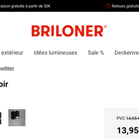
raison gratuite à partir de 50€
Retours gratuit
 extérieur
Idées lumineuses
Sale %
Deckenven
euchten
oir
PVC
14,95 
13,95