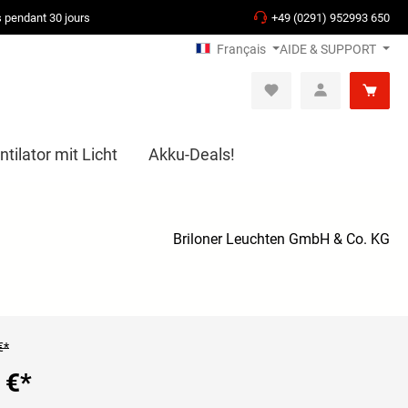
s pendant 30 jours
+49 (0291) 952993 650
Français
AIDE & SUPPORT
tilator mit Licht
Akku-Deals!
Briloner Leuchten GmbH & Co. KG
€*
 €
*