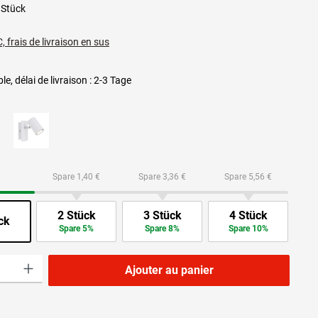
 Stück
, frais de livraison en sus
le, délai de livraison : 2-3 Tage
Spare 1,40 €
Spare 3,36 €
Spare 5,56 €
2 Stück
3 Stück
4 Stück
ck
Spare 5%
Spare 8%
Spare 10%
roduit : Entrez la quantité souhaitée ou utilisez les boutons pour augmenter ou dimi
Ajouter au panier