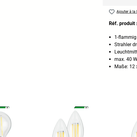
Ajouter à la 
Réf. produit 
1-flammig
Strahler d
Leuchtmitt
max. 40 
Maße: 12 x
A
A
A
A
G
G