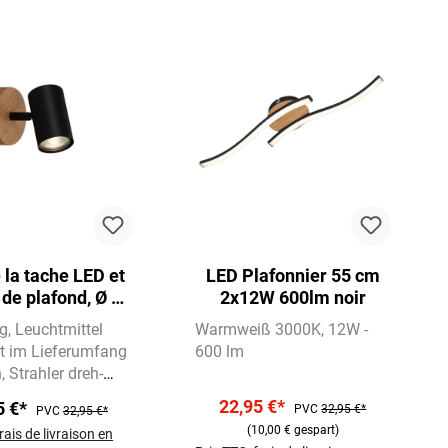
 la tache LED et
LED Plafonnier 55 cm
de plafond, Ø 9
2x12W 600lm noir
ax. 35 W, noir
ig
Leuchtmittel
Warmweiß 3000K
12W -
ht im Lieferumfang
600 lm
n
Strahler dreh-
wenkbar
22,95 €*
5 €*
PVC
32,95 €*
PVC
32,95 €*
(10,00 € gespart)
rais de livraison en