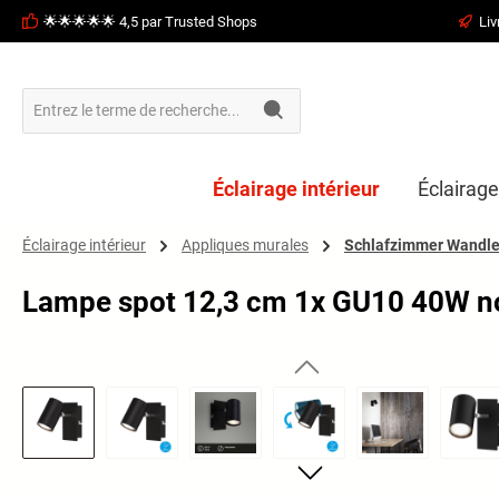
🌟🌟🌟🌟🌟 4,5 par Trusted Shops
Liv
recherche
Passer à la navigation principale
Éclairage intérieur
Éclairage
Éclairage intérieur
Appliques murales
Schlafzimmer Wandl
Lampe spot 12,3 cm 1x GU10 40W n
Ignorer la galerie d'images