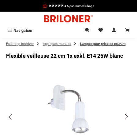
tenu principal
🌟🌟🌟🌟🌟 4,5 par Trusted Shops
Navigation
Éclairage intérieur
Appliques murales
Lampes pour prise de courant
Flexible veilleuse 22 cm 1x exkl. E14 25W blanc
Ignorer la galerie d'images