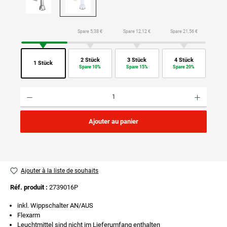
Spare 5,38 €
Spare 12,12 €
Spare 21,56 €
2 Stück
3 Stück
4 Stück
1 Stück
Spare 10%
Spare 15%
Spare 20%
Quantité de produit : Entrez la quantité souhaitée ou utilisez les boutons pour augmenter ou di
Ajouter au panier
Ajouter à la liste de souhaits
Réf. produit :
2739016P
inkl. Wippschalter AN/AUS
Flexarm
Leuchtmittel sind nicht im Lieferumfang enthalten