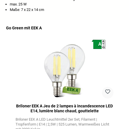
max. 25 W
Maße: 7 x 22 x 14 cm
Go Green mit EEK A
Ignorer la galerie de produits
A
A
G
Briloner EEK A Jeu de 2 lampes à incandescence LED
E14, lumière blanc chaud, gouttelette
Briloner EEK A LED Leuchtmittel 2er Set
Filament |
Tropfenform | E14 | 2,5W | 525 Lumen
Warmweißes Licht