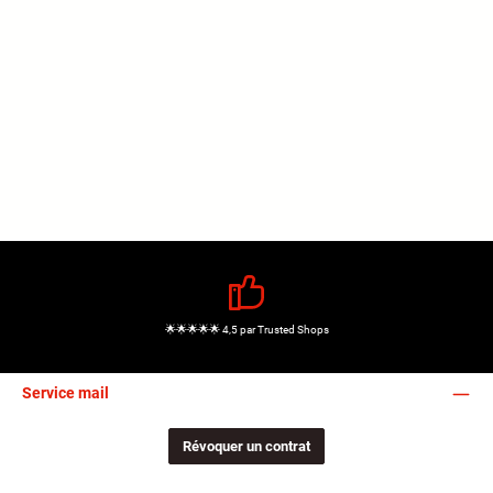
🌟🌟🌟🌟🌟 4,5 par Trusted Shops
Service mail
Révoquer un contrat