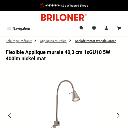
tenu principal
🌟🌟🌟🌟🌟 4,5 par Trusted Shops
Navigation
Éclairage intérieur
Appliques murales
Schlafzimmer Wandleuchten
Flexible Applique murale 40,3 cm 1xGU10 5W
400lm nickel mat
Ignorer la galerie d'images