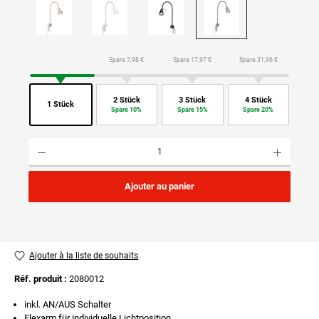
Spare 7,98 €
Spare 17,97 €
Spare 31,96 €
2 Stück
3 Stück
4 Stück
1 Stück
Spare 10%
Spare 15%
Spare 20%
Quantité de produit : Entrez la quantité souhaitée ou utilisez les boutons pour augmenter ou di
Ajouter au panier
Ajouter à la liste de souhaits
Réf. produit :
2080012
inkl. AN/AUS Schalter
Flexarm für individuelle Lichtposition