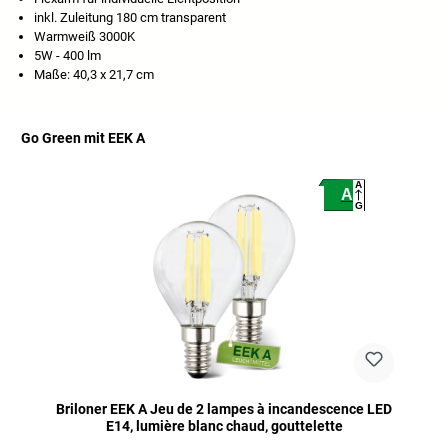
inkl. Zuleitung 180 cm transparent
Warmweiß 3000K
5W - 400 lm
Maße: 40,3 x 21,7 cm
Go Green mit EEK A
Ignorer la galerie de produits
A
A
G
Briloner EEK A Jeu de 2 lampes à incandescence LED
E14, lumière blanc chaud, gouttelette