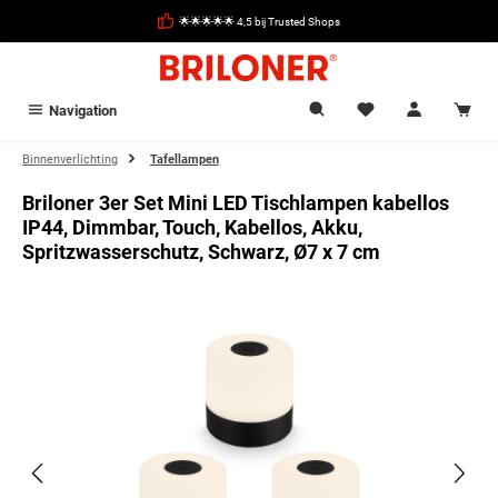
hoofdinhoud
🌟🌟🌟🌟🌟 4,5 bij Trusted Shops
Navigation
Binnenverlichting
Tafellampen
Briloner 3er Set Mini LED Tischlampen kabellos
IP44, Dimmbar, Touch, Kabellos, Akku,
Spritzwasserschutz, Schwarz, Ø7 x 7 cm
Afbeeldingengalerij overslaan