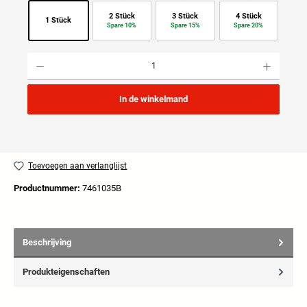
2 Stück
3 Stück
4 Stück
1 Stück
Spare 10%
Spare 15%
Spare 20%
Producthoeveelheid: Voer de gewenste hoeveelheid in of gebruik de knoppen om de hoeveelhei
In de winkelmand
Toevoegen aan verlanglijst
Productnummer:
7461035B
Beschrijving
Produkteigenschaften